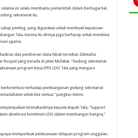
 selama ini selalu membantu pemerintah dalam berbagai hal.
ung sekretariat itu.
 cukup penting, yang digunakan untuk membuat keputusan
mbangun Tala. Karena itu dirinya juga berharap untuk membina
sasi agama.
adiran dan pemberian dana hibah tersebut. Diketahui
lar Rosyad yang berada di Jalan Mufakat. “Gedung sekretariat
elaksanaan program kerja DPD LDII Tala yang mengacu
h berkontribusi terhadap pembangunan gedung sekretariat
emaslahatan untuk kita semua,” pungkas Anton.
 menyampaikan terimakasihnya kepada Bupati Tala, “Support
t dalam akselerasi komitmen LDII dalam membangun bangsa,”
berupaya memperkuat pelaksanaan delapan program unggulan.