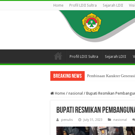
Home
Profil LDII Sultra
Sejarah LDII
Vis
Profil LDII Sultra
Sejarah LDII
V
Breaking News
Pembinaan Karakter Generasi
Home
/
nasional
/
Bupati Resmikan Pembangun
Bupati Resmikan Pembanguna
penulis
July 31, 2023
nasional