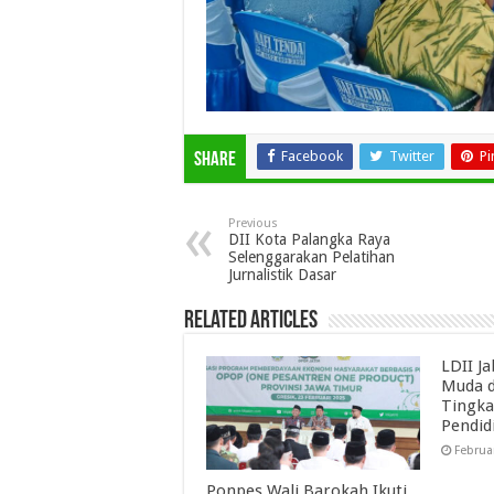
Facebook
Twitter
Pi
Share
Previous
DII Kota Palangka Raya
Selenggarakan Pelatihan
Jurnalistik Dasar
Related Articles
LDII J
Muda d
Tingka
Pendid
Februa
Ponpes Wali Barokah Ikuti