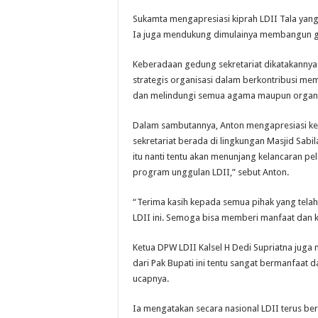
Sukamta mengapresiasi kiprah LDII Tala yang
Ia juga mendukung dimulainya membangun ged
Keberadaan gedung sekretariat dikatakannya
strategis organisasi dalam berkontribusi me
dan melindungi semua agama maupun organi
Dalam sambutannya, Anton mengapresiasi keh
sekretariat berada di lingkungan Masjid Sabi
itu nanti tentu akan menunjang kelancaran p
program unggulan LDII,” sebut Anton.
“Terima kasih kepada semua pihak yang tela
LDII ini. Semoga bisa memberi manfaat dan k
Ketua DPW LDII Kalsel H Dedi Supriatna juga
dari Pak Bupati ini tentu sangat bermanfaa
ucapnya.
Ia mengatakan secara nasional LDII terus 