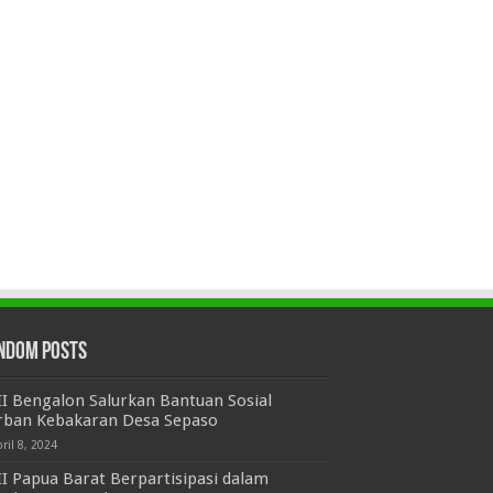
ndom Posts
I Bengalon Salurkan Bantuan Sosial
rban Kebakaran Desa Sepaso
ril 8, 2024
I Papua Barat Berpartisipasi dalam