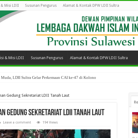
i & Misi LDII
Susunan Pengurus
Alamat & Kontak DPW LDII Sultra
isi & Misi LDII
Susunan Pengurus
Alamat & Kontak DPW LDII Sultra
 Muda, LDII Sultra Gelar Perkemaan CAI ke-47 di Kolono
an Gedung Sekretariat LDII Tanah Laut
Re
n Gedung Sekretariat LDII Tanah Laut
Leave a comment
194 Views