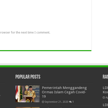
browser for the next time I comment.
Popular Posts
Ra
Pemerintah Menggandeng
LDI
Ormas Islam Cegah Covid-
Ko
7
19
Ap
September 21, 2020
1
LDI