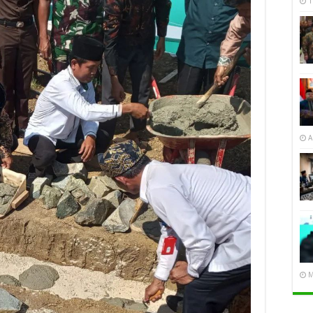
1
A
M