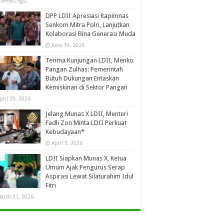
 weeks ago
DPP LDII Apresiasi Rapimnas
Senkom Mitra Polri, Lanjutkan
Kolaborasi Bina Generasi Muda
June 19, 2026
Terima Kunjungan LDII, Menko
Pangan Zulhas: Pemerintah
Butuh Dukungan Entaskan
Kemiskinan di Sektor Pangan
pril 29, 2026
Jelang Munas X LDII, Menteri
Fadli Zon Minta LDII Perkuat
Kebudayaan*
April 3, 2026
LDII Siapkan Munas X, Ketua
Umum Ajak Pengurus Serap
Aspirasi Lewat Silaturahim Idul
Fitri
arch 31, 2026