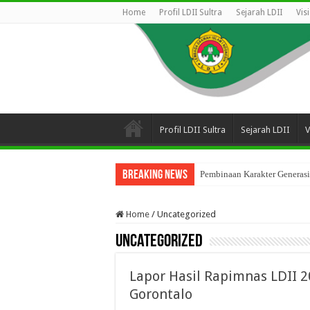
Home
Profil LDII Sultra
Sejarah LDII
Vis
Profil LDII Sultra
Sejarah LDII
V
Breaking News
Pembinaan Karakter Generasi
DPP LDII Apresiasi Rapimnas
Home
/
Uncategorized
Uncategorized
Lapor Hasil Rapimnas LDII 
Gorontalo