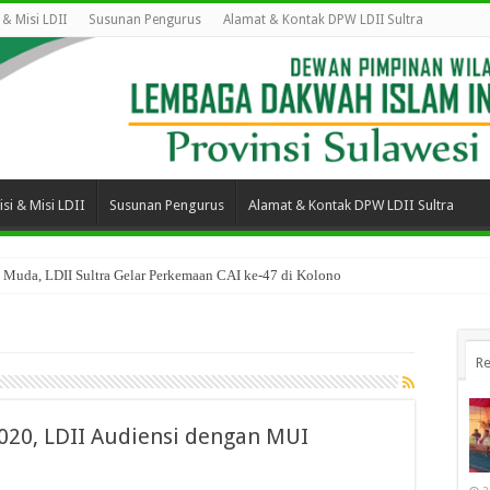
i & Misi LDII
Susunan Pengurus
Alamat & Kontak DPW LDII Sultra
isi & Misi LDII
Susunan Pengurus
Alamat & Kontak DPW LDII Sultra
 Muda, LDII Sultra Gelar Perkemaan CAI ke-47 di Kolono
 Senkom Mitra Polri, Lanjutkan Kolaborasi Bina Generasi Muda
Re
2020, LDII Audiensi dengan MUI