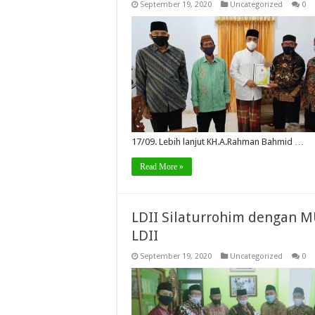
September 19, 2020
Uncategorized
0
17/09. Lebih lanjut KH.A.Rahman Bahmid …
Read More »
LDII Silaturrohim dengan M
LDII
September 19, 2020
Uncategorized
0