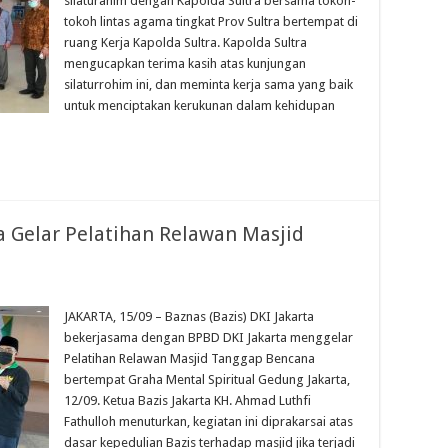
silaturahim dengan Kapolda Sultra bersama tokoh-
tokoh lintas agama tingkat Prov Sultra bertempat di
ruang Kerja Kapolda Sultra. Kapolda Sultra
mengucapkan terima kasih atas kunjungan
silaturrohim ini, dan meminta kerja sama yang baik
untuk menciptakan kerukunan dalam kehidupan
a Gelar Pelatihan Relawan Masjid
JAKARTA, 15/09 – Baznas (Bazis) DKI Jakarta
bekerjasama dengan BPBD DKI Jakarta menggelar
Pelatihan Relawan Masjid Tanggap Bencana
bertempat Graha Mental Spiritual Gedung Jakarta,
12/09. Ketua Bazis Jakarta KH. Ahmad Luthfi
Fathulloh menuturkan, kegiatan ini diprakarsai atas
dasar kepedulian Bazis terhadap masjid jika terjadi