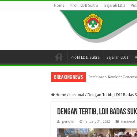
Home
Profil LDII Sultra
Sejarah LDII
Vis
Profil LDII Sultra
Sejarah LDII
V
Breaking News
Pembinaan Karakter Generasi
Home
/
nasional
/
Dengan Tertib, LDII Badas S
Dengan Tertib, LDII Badas Su
penulis
January 31, 2022
nasional