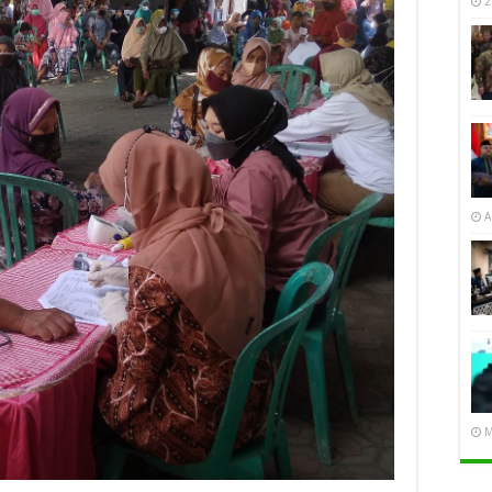
2
A
M