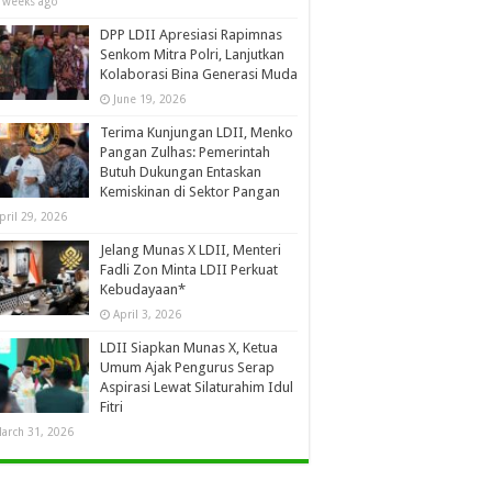
 weeks ago
DPP LDII Apresiasi Rapimnas
Senkom Mitra Polri, Lanjutkan
Kolaborasi Bina Generasi Muda
June 19, 2026
Terima Kunjungan LDII, Menko
Pangan Zulhas: Pemerintah
Butuh Dukungan Entaskan
Kemiskinan di Sektor Pangan
pril 29, 2026
Jelang Munas X LDII, Menteri
Fadli Zon Minta LDII Perkuat
Kebudayaan*
April 3, 2026
LDII Siapkan Munas X, Ketua
Umum Ajak Pengurus Serap
Aspirasi Lewat Silaturahim Idul
Fitri
arch 31, 2026