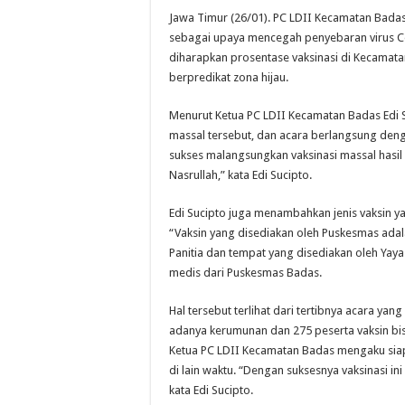
Jawa Timur (26/01). PC LDII Kecamatan Badas
sebagai upaya mencegah penyebaran virus Cov
diharapkan prosentase vaksinasi di Kecamat
berpredikat zona hijau.
Menurut Ketua PC LDII Kecamatan Badas Edi S
massal tersebut, dan acara berlangsung deng
sukses malangsungkan vaksinasi massal hasi
Nasrullah,” kata Edi Sucipto.
Edi Sucipto juga menambahkan jenis vaksin y
“Vaksin yang disediakan oleh Puskesmas adal
Panitia dan tempat yang disediakan oleh Yay
medis dari Puskesmas Badas.
Hal tersebut terlihat dari tertibnya acara ya
adanya kerumunan dan 275 peserta vaksin bis
Ketua PC LDII Kecamatan Badas mengaku siap
di lain waktu. “Dengan suksesnya vaksinasi in
kata Edi Sucipto.