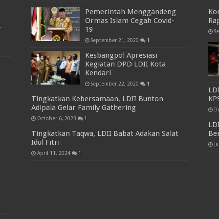
Pemerintah Menggandeng
Kon
Ormas Islam Cegah Covid-
Rap
7
19
S
September 21, 2020
1
Kesbangpol Apresiasi
Kegiatan DPD LDII Kota
Kendari
September 22, 2020
1
LD
Tingkatkan Kebersamaan, LDII Bunton
KP
Adipala Gelar Family Gathering
D
October 6, 2023
1
LD
Tingkatkan Taqwa, LDII Babat Adakan Salat
Be
Idul Fitri
Ju
April 11, 2024
1