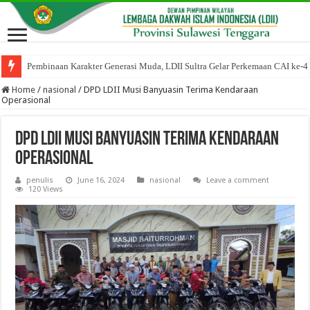
Pembinaan Karakter Generasi Muda, LDII Sultra Gelar Perkemaan CAI ke-4
Home
/
nasional
/
DPD LDII Musi Banyuasin Terima Kendaraan
Operasional
DPD LDII Musi Banyuasin Terima Kendaraan
Operasional
penulis
June 16, 2024
nasional
Leave a comment
120 Views