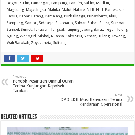
Bogor
,
Kutim
,
Lamongan
,
Lampung
,
Lamtim
,
Kaltim
,
Madiun
,
Magelang
,
Majaelngka
,
Maluku
,
Malut
,
Nabire
,
NTB
,
NTT
,
Pamekasan
,
Papua
,
Pabar
,
Pateng
,
Pemalang
,
Purbalingga
,
Purwokerto
,
Riau
,
Sampang
,
Sampit
,
Sidoarjo
,
Sukoharjo
,
Sulbar
,
Sulsel
,
Sultra
,
Sumbar
,
Sumsel
,
Sumut
,
Tanaban
,
Tangsel
,
Tanjung Jabung Barat
,
Tegal
,
Tulung
Agung
,
Wonogiri
,
Minhaj
,
Nuansa
,
Sako SPN
,
Sleman
,
Tulang Bawang
,
Wali Barokah
,
Zoyazaneta
,
Sulteng
Previous
Pondok Pesantren Ummul Quran
Terima Kunjungan Kapolsek
Tarokan
Next
DPD LDII Musi Banyuasin Terima
Kendaraan Operasional
Related Articles