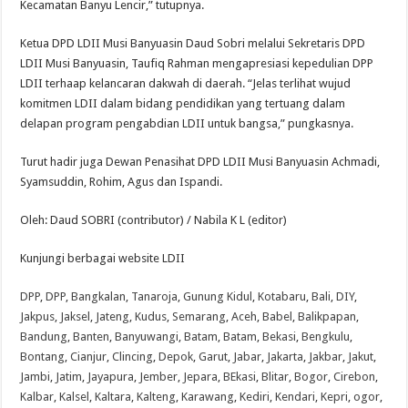
Kecamatan Banyu Lencir,” tutupnya.
Ketua DPD LDII Musi Banyuasin Daud Sobri melalui Sekretaris DPD
LDII Musi Banyuasin, Taufiq Rahman mengapresiasi kepedulian DPP
LDII terhaap kelancaran dakwah di daerah. “Jelas terlihat wujud
komitmen LDII dalam bidang pendidikan yang tertuang dalam
delapan program pengabdian LDII untuk bangsa,” pungkasnya.
Turut hadir juga Dewan Penasihat DPD LDII Musi Banyuasin Achmadi,
Syamsuddin, Rohim, Agus dan Ispandi.
Oleh: Daud SOBRI (contributor) / Nabila K L (editor)
Kunjungi berbagai website LDII
DPP
,
DPP
,
Bangkalan
,
Tanaroja
,
Gunung Kidul
,
Kotabaru
,
Bali
,
DIY
,
Jakpus
,
Jaksel
,
Jateng
,
Kudus
,
Semarang
,
Aceh
,
Babel
,
Balikpapan
,
Bandung
,
Banten
,
Banyuwangi
,
Batam
,
Batam
,
Bekasi
,
Bengkulu
,
Bontang
,
Cianjur
,
Clincing
,
Depok
,
Garut
,
Jabar
,
Jakarta
,
Jakbar
,
Jakut
,
Jambi
,
Jatim
,
Jayapura
,
Jember
,
Jepara
,
BEkasi
,
Blitar
,
Bogor
,
Cirebon
,
Kalbar
,
Kalsel
,
Kaltara
,
Kalteng
,
Karawang
,
Kediri
,
Kendari
,
Kepri
,
ogor
,