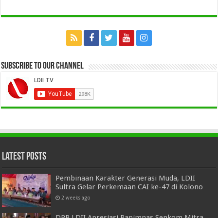
Subscribe to our Channel
Latest Posts
Pembinaan Karakter Generasi Muda, LDII
Sultra Gelar Perkemaan CAI ke-47 di Kolono
2 weeks ago
DPP LDII Apresiasi Rapimnas Senkom Mitra