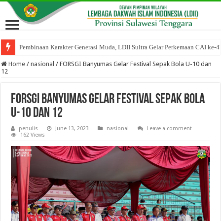
Pembinaan Karakter Generasi Muda, LDII Sultra Gelar Perkemaan CAI ke-4
DPP LDII Apresiasi Rapimnas Senkom Mitra Polri, Lanjutkan Kolaborasi B
Home
/
nasional
/
FORSGI Banyumas Gelar Festival Sepak Bola U-10 dan
12
FORSGI Banyumas Gelar Festival Sepak Bola
U-10 dan 12
penulis
June 13, 2023
nasional
Leave a comment
162 Views