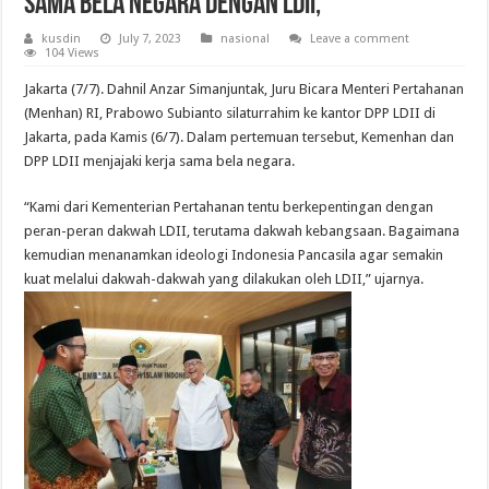
Sama Bela Negara dengan LDII,
kusdin
July 7, 2023
nasional
Leave a comment
104 Views
Jakarta (7/7). Dahnil Anzar Simanjuntak, Juru Bicara Menteri Pertahanan
(Menhan) RI, Prabowo Subianto silaturrahim ke kantor DPP LDII di
Jakarta, pada Kamis (6/7). Dalam pertemuan tersebut, Kemenhan dan
DPP LDII menjajaki kerja sama bela negara.
“Kami dari Kementerian Pertahanan tentu berkepentingan dengan
peran-peran dakwah LDII, terutama dakwah kebangsaan. Bagaimana
kemudian menanamkan ideologi Indonesia Pancasila agar semakin
kuat melalui dakwah-dakwah yang dilakukan oleh LDII,” ujarnya.