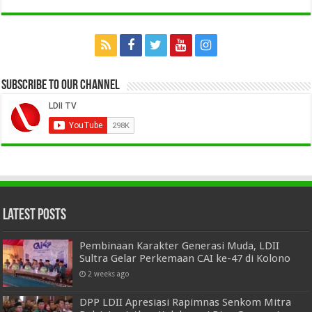
Subscribe to our Channel
Latest Posts
Pembinaan Karakter Generasi Muda, LDII
Sultra Gelar Perkemaan CAI ke-47 di Kolono
2 weeks ago
DPP LDII Apresiasi Rapimnas Senkom Mitra