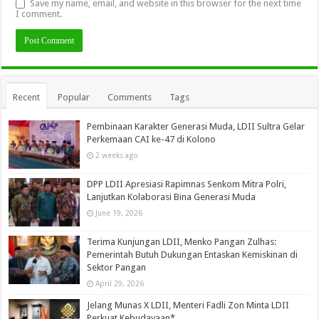
Save my name, email, and website in this browser for the next time
I comment.
Recent
Popular
Comments
Tags
Pembinaan Karakter Generasi Muda, LDII Sultra Gelar
Perkemaan CAI ke-47 di Kolono
2 weeks ago
DPP LDII Apresiasi Rapimnas Senkom Mitra Polri,
Lanjutkan Kolaborasi Bina Generasi Muda
June 19, 2026
Terima Kunjungan LDII, Menko Pangan Zulhas:
Pemerintah Butuh Dukungan Entaskan Kemiskinan di
Sektor Pangan
April 29, 2026
Jelang Munas X LDII, Menteri Fadli Zon Minta LDII
Perkuat Kebudayaan*