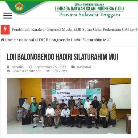
Pembinaan Karakter Generasi Muda, LDII Sultra Gelar Perkemaan CAI ke-4
Home
/
nasional
/
LDII Balongbendo Hadiri Silaturahim MUI
LDII Balongbendo Hadiri Silaturahim MUI
penulis
September 25, 2023
nasional
Leave a comment
176 Views