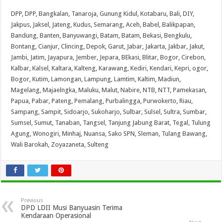
DPP
,
DPP
,
Bangkalan
,
Tanaroja
,
Gunung Kidul
,
Kotabaru
,
Bali
,
DIY
,
Jakpus
,
Jaksel
,
Jateng
,
Kudus
,
Semarang
,
Aceh
,
Babel
,
Balikpapan
,
Bandung
,
Banten
,
Banyuwangi
,
Batam
,
Batam
,
Bekasi
,
Bengkulu
,
Bontang
,
Cianjur
,
Clincing
,
Depok
,
Garut
,
Jabar
,
Jakarta
,
Jakbar
,
Jakut
,
Jambi
,
Jatim
,
Jayapura
,
Jember
,
Jepara
,
BEkasi
,
Blitar
,
Bogor
,
Cirebon
,
Kalbar
,
Kalsel
,
Kaltara
,
Kalteng
,
Karawang
,
Kediri
,
Kendari
,
Kepri
,
ogor
,
Bogor
,
Kutim
,
Lamongan
,
Lampung
,
Lamtim
,
Kaltim
,
Madiun
,
Magelang
,
Majaelngka
,
Maluku
,
Malut
,
Nabire
,
NTB
,
NTT
,
Pamekasan
,
Papua
,
Pabar
,
Pateng
,
Pemalang
,
Purbalingga
,
Purwokerto
,
Riau
,
Sampang
,
Sampit
,
Sidoarjo
,
Sukoharjo
,
Sulbar
,
Sulsel
,
Sultra
,
Sumbar
,
Sumsel
,
Sumut
,
Tanaban
,
Tangsel
,
Tanjung Jabung Barat
,
Tegal
,
Tulung
Agung
,
Wonogiri
,
Minhaj
,
Nuansa
,
Sako SPN
,
Sleman
,
Tulang Bawang
,
Wali Barokah
,
Zoyazaneta
,
Sulteng
Previous
DPD LDII Musi Banyuasin Terima
Kendaraan Operasional