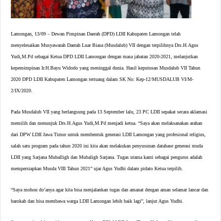
Lamongan, 13/09 – Dewan Pimpinan Daerah (DPD) LDII Kabupaten Lamongan telah
menyelesaikan Musyawarah Daerah Luar Biasa (Musdalub) VII dengan terpilihnya Drs.H.Agus
Yudi,M.Pd sebagai Ketua DPD LDII Lamongan dengan masa jabatan 2020-2021, melanjutkan
kepemimpinan Ir.H.Bayu Widodo yang meninggal dunia. Hasil keputusan Musdalub VII Tahun
2020 DPD LDII Kabupaten Lamongan tertuang dalam SK No: Kep-12/MUSDALUB VI/M-
2/IX/2020.
Pada Musdalub VII yang berlangsung pada 13 September lalu, 23 PC LDII sepakat secara aklamasi
memilih dan menunjuk Drs.H.Agus Yudi,M.Pd menjadi ketua. “Saya akan melaksanakan arahan
dari DPW LDII Jawa Timur untuk membentuk generasi LDII Lamongan yang profesional religius,
salah satu program pada tahun 2020 ini kita akan melakukan penyusunan database generasi muda
LDII yang Sarjana Muballigh dan Mubaligh Sarjana. Tugas utama kami sebagai pengurus adalah
mempersiapkan Musda VIII Tahun 2021” ujar Agus Yudhi dalam pidato Ketua terpilih.
“Saya mohon do’anya agar kita bisa menjalankan tugas dan amanat dengan aman selamat lancar dan
barokah dan bisa membawa warga LDII Lamongan lebih baik lagi”, lanjut Agus Yudhi.