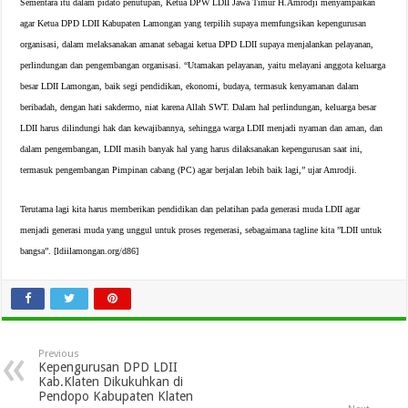
Sementara itu dalam pidato penutupan, Ketua DPW LDII Jawa Timur H.Amrodji menyampaikan
agar Ketua DPD LDII Kabupaten Lamongan yang terpilih supaya memfungsikan kepengurusan
organisasi, dalam melaksanakan amanat sebagai ketua DPD LDII supaya menjalankan pelayanan,
perlindungan dan pengembangan organisasi. “Utamakan pelayanan, yaitu melayani anggota keluarga
besar LDII Lamongan, baik segi pendidikan, ekonomi, budaya, termasuk kenyamanan dalam
beribadah, dengan hati sakdermo, niat karena Allah SWT. Dalam hal perlindungan, keluarga besar
LDII harus dilindungi hak dan kewajibannya, sehingga warga LDII menjadi nyaman dan aman, dan
dalam pengembangan, LDII masih banyak hal yang harus dilaksanakan kepengurusan saat ini,
termasuk pengembangan Pimpinan cabang (PC) agar berjalan lebih baik lagi,” ujar Amrodji.
Terutama lagi kita harus memberikan pendidikan dan pelatihan pada generasi muda LDII agar
menjadi generasi muda yang unggul untuk proses regenerasi, sebagaimana tagline kita ”LDII untuk
bangsa”. [ldiilamongan.org/d86]
Previous
Kepengurusan DPD LDII
Kab.Klaten Dikukuhkan di
Pendopo Kabupaten Klaten