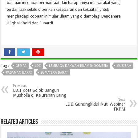
bantuan ini dapat bermanfaat dan harapannya masyarakat yang
terdampak selalu diberikan kesabaran dan kekuatan untuk
menghadapi cobaan ini,” ujar Ilham yang didampingi Bendahara
H.Iqbal Khoiri dan Suhardi.
Tags
GEMPA
LDII
LEMBAGA DAKWAH ISLAM INDONESIA
MUSIBAH
PASAMAN BARAT
SUMATERA BARAT
Previous
LDII Kota Solok Bangun
Musholla di Kelurahan Laing
Next
LDII Gunungkidul ikuti Webinar
FKPM
Related Articles