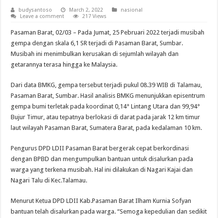
budysantoso
March 2, 2022
nasional
Leave a comment
217 Views
Pasaman Barat, 02/03 – Pada Jumat, 25 Pebruari 2022 terjadi musibah
gempa dengan skala 6,1 SR terjadi di Pasaman Barat, Sumbar.
Musibah ini menimbulkan kerusakan di sejumlah wilayah dan
getarannya terasa hingga ke Malaysia.
Dari data BMKG, gempa tersebut terjadi pukul 08.39 WIB di Talamau,
Pasaman Barat, Sumbar. Hasil analisis BMKG menunjukkan episentrum
gempa bumi terletak pada koordinat 0,14° Lintang Utara dan 99,94°
Bujur Timur, atau tepatnya berlokasi di darat pada jarak 12 km timur
laut wilayah Pasaman Barat, Sumatera Barat, pada kedalaman 10 km.
Pengurus DPD LDII Pasaman Barat bergerak cepat berkordinasi
dengan BPBD dan mengumpulkan bantuan untuk disalurkan pada
warga yang terkena musibah. Hal ini dilakukan di Nagari Kajai dan
Nagari Talu di Kec.Talamau.
Menurut Ketua DPD LDII Kab.Pasaman Barat Ilham Kurnia Sofyan
bantuan telah disalurkan pada warga. “Semoga kepedulian dan sedikit