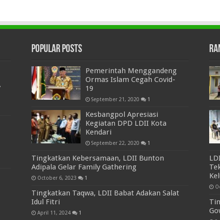
Popular Posts
Ra
Pemerintah Menggandeng
Ormas Islam Cegah Covid-
7
19
September 21, 2020
1
Kesbangpol Apresiasi
Kegiatan DPD LDII Kota
Kendari
September 22, 2020
1
Tingkatkan Kebersamaan, LDII Bunton
LD
Adipala Gelar Family Gathering
Te
Ke
October 6, 2023
1
O
Tingkatkan Taqwa, LDII Babat Adakan Salat
Idul Fitri
Tin
Go
April 11, 2024
1