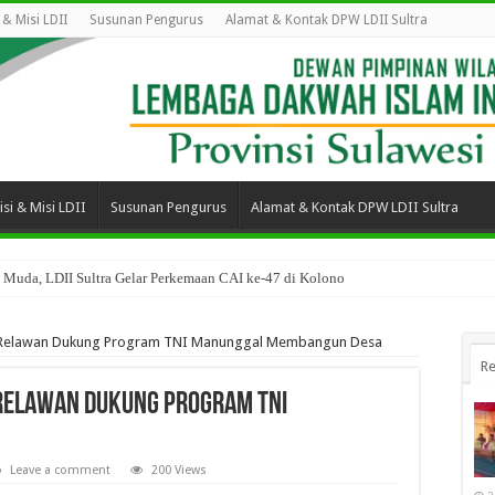
i & Misi LDII
Susunan Pengurus
Alamat & Kontak DPW LDII Sultra
isi & Misi LDII
Susunan Pengurus
Alamat & Kontak DPW LDII Sultra
 Muda, LDII Sultra Gelar Perkemaan CAI ke-47 di Kolono
n Relawan Dukung Program TNI Manunggal Membangun Desa
Re
Relawan Dukung Program TNI
Leave a comment
200 Views