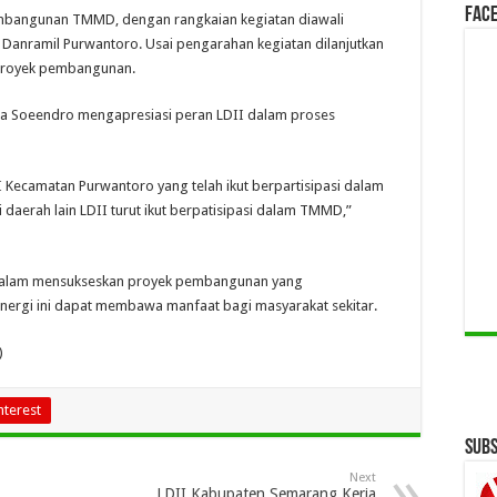
Face
mbangunan TMMD, dengan rangkaian kegiatan diawali
Danramil Purwantoro. Usai pengarahan kegiatan dilanjutkan
proyek pembangunan.
ma Soeendro mengapresiasi peran LDII dalam proses
 Kecamatan Purwantoro yang telah ikut berpartisipasi dalam
daerah lain LDII turut ikut berpatisipasi dalam TMMD,”
if dalam mensukseskan proyek pembangunan yang
inergi ini dapat membawa manfaat bagi masyarakat sekitar.
)
nterest
Subs
Next
LDII Kabupaten Semarang Kerja