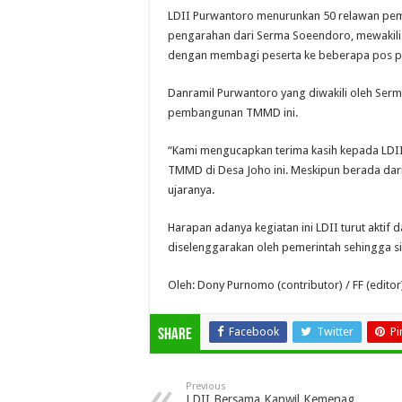
LDII Purwantoro menurunkan 50 relawan pe
pengarahan dari Serma Soeendoro, mewakili 
dengan membagi peserta ke beberapa pos 
Danramil Purwantoro yang diwakili oleh Ser
pembangunan TMMD ini.
“Kami mengucapkan terima kasih kepada LDII
TMMD di Desa Joho ini. Meskipun berada dari 
ujaranya.
Harapan adanya kegiatan ini LDII turut akt
diselenggarakan oleh pemerintah sehingga s
Oleh: Dony Purnomo (contributor) / FF (editor
Facebook
Twitter
Pi
Share
Previous
LDII Bersama Kanwil Kemenag