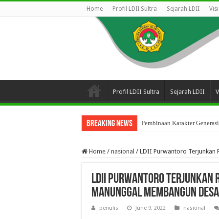
Home
Profil LDII Sultra
Sejarah LDII
Vis
Profil LDII Sultra
Sejarah LDII
V
Breaking News
Pembinaan Karakter Generasi
Home
/
nasional
/
LDII Purwantoro Terjunka
LDII Purwantoro Terjunkan 
Manunggal Membangun Desa
penulis
June 9, 2022
nasional