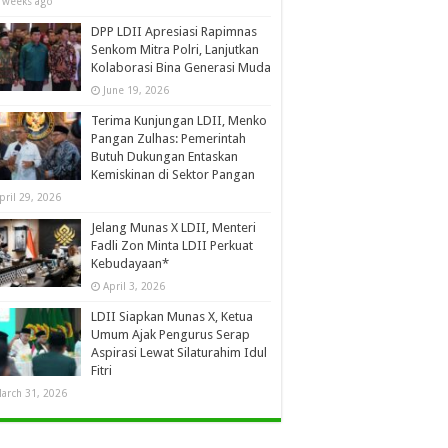
 weeks ago
DPP LDII Apresiasi Rapimnas
Senkom Mitra Polri, Lanjutkan
Kolaborasi Bina Generasi Muda
June 19, 2026
Terima Kunjungan LDII, Menko
Pangan Zulhas: Pemerintah
Butuh Dukungan Entaskan
Kemiskinan di Sektor Pangan
pril 29, 2026
Jelang Munas X LDII, Menteri
Fadli Zon Minta LDII Perkuat
Kebudayaan*
April 3, 2026
LDII Siapkan Munas X, Ketua
Umum Ajak Pengurus Serap
Aspirasi Lewat Silaturahim Idul
Fitri
arch 31, 2026