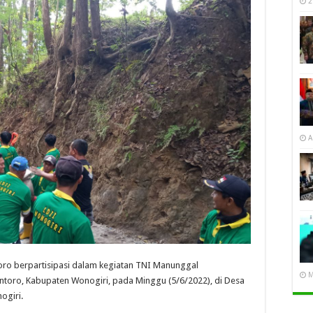
2
A
ro berpartisipasi dalam kegiatan TNI Manunggal
M
ro, Kabupaten Wonogiri, pada Minggu (5/6/2022), di Desa
ogiri.