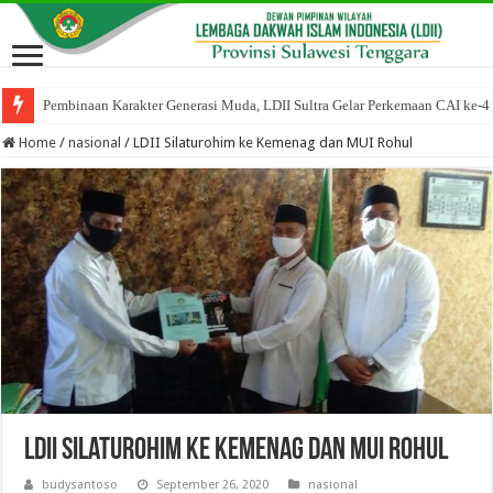
Pembinaan Karakter Generasi Muda, LDII Sultra Gelar Perkemaan CAI ke-4
DPP LDII Apresiasi Rapimnas Senkom Mitra Polri, Lanjutkan Kolaborasi B
Home
/
nasional
/
LDII Silaturohim ke Kemenag dan MUI Rohul
LDII Silaturohim ke Kemenag dan MUI Rohul
budysantoso
September 26, 2020
nasional