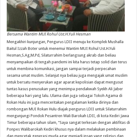
Bersama Wantim MUI Rohul Ust.H.Yuli Hesman
Mengakhiri kunjungan, Pengurus LDII menuju ke Komplek Mushalla
Baitul Izzah Boter untuk menemui Wantim MUI Rohul Ust.H.Yuli
Hesman,S.Ag,M.Pd, Silaturrahim berlangsung akrab dan beliau
menyampaikan di tengah pandemi ini kita harus tetap solid dan terus
untuk membina komunikasi, jangan sampai terjadi perpecahan
sesama umat muslim. Selanjut nya beliau juga mengajak umat muslim
untuk bersatu menyerukan agar aparat kepolisian dapat mengusut
tuntas kasus penusukan yang menimpa pendakwah Syekh Ali Jaber
beberapa hari yang lalu. Ulama dan juga sebagai Tokoh Agama di
Rokan Hulu ini juga menceritakan pengalaman ketika dirinya dan
rombongan MUI Rokan Hulu diajak pengurus LDII untuk Silaturrahim
mengunjungi Pondok Pesantren Wali Barokah LDII, di kota Kediri Jawa
Timur beberapa tahun silam, “Saya sangat terkesan dengan aktifitas di
Ponpes Walibarokah Kediri khusus nya dalam melakukan pembinaan
dan mencetak generasi muda agar menjadi insan yang religius dan