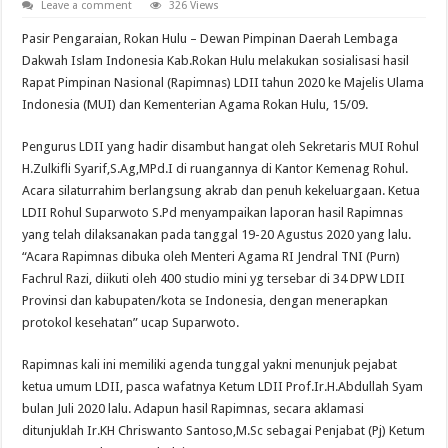
Leave a comment
326 Views
Pasir Pengaraian, Rokan Hulu – Dewan Pimpinan Daerah Lembaga
Dakwah Islam Indonesia Kab.Rokan Hulu melakukan sosialisasi hasil
Rapat Pimpinan Nasional (Rapimnas) LDII tahun 2020 ke Majelis Ulama
Indonesia (MUI) dan Kementerian Agama Rokan Hulu, 15/09.
Pengurus LDII yang hadir disambut hangat oleh Sekretaris MUI Rohul
H.Zulkifli Syarif,S.Ag,MPd.I di ruangannya di Kantor Kemenag Rohul.
Acara silaturrahim berlangsung akrab dan penuh kekeluargaan. Ketua
LDII Rohul Suparwoto S.Pd menyampaikan laporan hasil Rapimnas
yang telah dilaksanakan pada tanggal 19-20 Agustus 2020 yang lalu.
“Acara Rapimnas dibuka oleh Menteri Agama RI Jendral TNI (Purn)
Fachrul Razi, diikuti oleh 400 studio mini yg tersebar di 34 DPW LDII
Provinsi dan kabupaten/kota se Indonesia, dengan menerapkan
protokol kesehatan” ucap Suparwoto.
Rapimnas kali ini memiliki agenda tunggal yakni menunjuk pejabat
ketua umum LDII, pasca wafatnya Ketum LDII Prof.Ir.H.Abdullah Syam
bulan Juli 2020 lalu. Adapun hasil Rapimnas, secara aklamasi
ditunjuklah Ir.KH Chriswanto Santoso,M.Sc sebagai Penjabat (Pj) Ketum