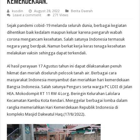
Kemerdekaan.
kusdin
August 28, 2022
Berita Daerah
Leave a comment
271 Views
Sejak pandemi cobid-19 melanda seluruh dunia, berbagai kegiatan
dihentikan baik kedalam maupun keluar karena pengaruh wabah
corona mengancam kesehatan. Salah satunya Indonesia termasuk
negara yang berdpak. Namun berkat kerja keras tenaga kesehatan
melakukan vaksin sehingga dapat terkendali.
Al hasil perayaan 17 Agustus tahun ini dapat dilaksanakan penuh
hikmat dan meriah diseluruh pelosok tanah air. Berbagai cara
masyarakat Indonesia menyambut dan meriahkan hari kemerdekaan
Bangsa Indonesia. Salah satunya Pengurs serta warga PC LDII di Jalan
HEA. Mokodompit RT 11 RW 4 Lorg. Beringin Kelurahan Lalolara
Kecamatan Kambu Kota Kendari. Menggelar berbagai lomba dalam
rangka memeriahkan Hari Kemerdekaan Republik Indonesia di
kompleks Masjid Dakwatul Haq.(17/8/2022).