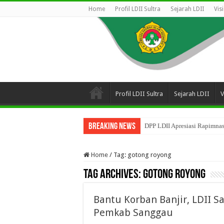
Home
Profil LDII Sultra
Sejarah LDII
Vis
Profil LDII Sultra
Sejarah LDII
V
Breaking News
DPP LDII Apresiasi Rapimnas
Home
/
Tag:
gotong royong
Tag Archives:
gotong royong
Bantu Korban Banjir, LDII 
Pemkab Sanggau