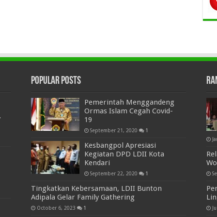
Popular Posts
Ra
Pemerintah Menggandeng
Ormas Islam Cegah Covid-
7
19
September 21, 2020
1
Ja
Kesbangpol Apresiasi
Kegiatan DPD LDII Kota
Re
Kendari
Wo
September 22, 2020
1
S
Tingkatkan Kebersamaan, LDII Bunton
Pe
Adipala Gelar Family Gathering
Li
October 6, 2023
1
J