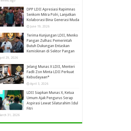
 weeks ago
DPP LDII Apresiasi Rapimnas
Senkom Mitra Polri, Lanjutkan
Kolaborasi Bina Generasi Muda
June 19, 2026
Terima Kunjungan LDII, Menko
Pangan Zulhas: Pemerintah
Butuh Dukungan Entaskan
Kemiskinan di Sektor Pangan
pril 29, 2026
Jelang Munas X LDII, Menteri
Fadli Zon Minta LDII Perkuat
Kebudayaan*
April 3, 2026
LDII Siapkan Munas X, Ketua
Umum Ajak Pengurus Serap
Aspirasi Lewat Silaturahim Idul
Fitri
arch 31, 2026