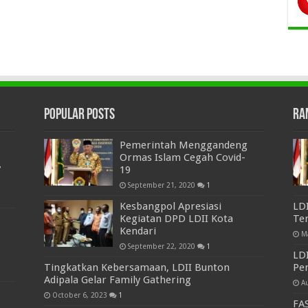
Popular Posts
Ra
Pemerintah Menggandeng
Ormas Islam Cegah Covid-
7
19
September 21, 2020
1
Kesbangpol Apresiasi
LD
Kegiatan DPD LDII Kota
Te
Kendari
M
September 22, 2020
1
LD
Tingkatkan Kebersamaan, LDII Bunton
Pem
Adipala Gelar Family Gathering
A
October 6, 2023
1
FAS