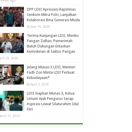
 weeks ago
DPP LDII Apresiasi Rapimnas
Senkom Mitra Polri, Lanjutkan
Kolaborasi Bina Generasi Muda
June 19, 2026
Terima Kunjungan LDII, Menko
Pangan Zulhas: Pemerintah
Butuh Dukungan Entaskan
Kemiskinan di Sektor Pangan
pril 29, 2026
Jelang Munas X LDII, Menteri
Fadli Zon Minta LDII Perkuat
Kebudayaan*
April 3, 2026
LDII Siapkan Munas X, Ketua
Umum Ajak Pengurus Serap
Aspirasi Lewat Silaturahim Idul
Fitri
arch 31, 2026