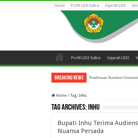
Home
Profil LDII Sultra
Sejarah LDII
Vis
Profil LDII Sultra
Sejarah LDII
V
Breaking News
Pembinaan Karakter Generasi
Home
/
Tag:
Inhu
Tag Archives:
Inhu
Bupati Inhu Terima Audiens
Nuansa Persada