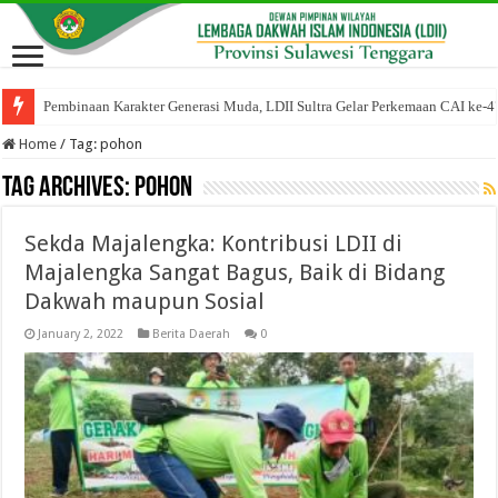
Pembinaan Karakter Generasi Muda, LDII Sultra Gelar Perkemaan CAI ke-4
Home
/
Tag:
pohon
Tag Archives:
pohon
Sekda Majalengka: Kontribusi LDII di
Majalengka Sangat Bagus, Baik di Bidang
Dakwah maupun Sosial
January 2, 2022
Berita Daerah
0