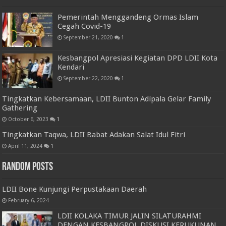
Pemerintah Menggandeng Ormas Islam
Cegah Covid-19
September 21, 2020
1
Kesbangpol Apresiasi Kegiatan DPD LDII Kota
Kendari
September 22, 2020
1
Tingkatkan Kebersamaan, LDII Bunton Adipala Gelar Family
Gathering
October 6, 2023
1
Tingkatkan Taqwa, LDII Babat Adakan Salat Idul Fitri
April 11, 2024
1
Random Posts
LDII Bone Kunjungi Perpustakaan Daerah
February 6, 2024
LDII KOLAKA TIMUR JALIN SILATURAHMI
DENGAN KESBANGPOL DISKUSI KERUKUNAN