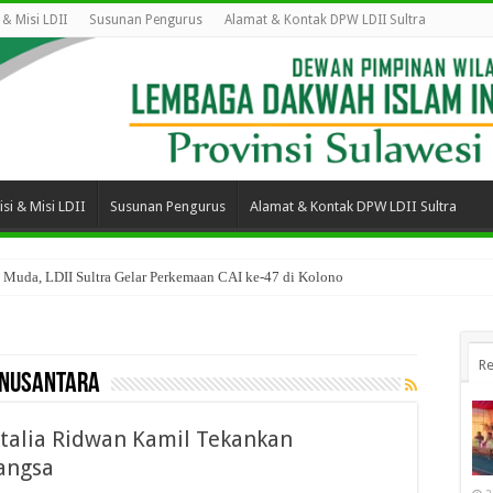
i & Misi LDII
Susunan Pengurus
Alamat & Kontak DPW LDII Sultra
isi & Misi LDII
Susunan Pengurus
Alamat & Kontak DPW LDII Sultra
 Muda, LDII Sultra Gelar Perkemaan CAI ke-47 di Kolono
Re
Nusantara
Atalia Ridwan Kamil Tekankan
angsa