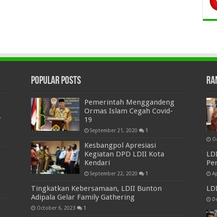
Popular Posts
Ra
Pemerintah Menggandeng
Ormas Islam Cegah Covid-
7
19
September 21, 2020
1
O
Kesbangpol Apresiasi
Kegiatan DPD LDII Kota
LDI
Kendari
Pe
September 22, 2020
1
Ap
Tingkatkan Kebersamaan, LDII Bunton
LD
Adipala Gelar Family Gathering
D
October 6, 2023
1