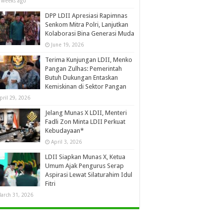
 weeks ago
DPP LDII Apresiasi Rapimnas
Senkom Mitra Polri, Lanjutkan
Kolaborasi Bina Generasi Muda
June 19, 2026
Terima Kunjungan LDII, Menko
Pangan Zulhas: Pemerintah
Butuh Dukungan Entaskan
Kemiskinan di Sektor Pangan
pril 29, 2026
Jelang Munas X LDII, Menteri
Fadli Zon Minta LDII Perkuat
Kebudayaan*
April 3, 2026
LDII Siapkan Munas X, Ketua
Umum Ajak Pengurus Serap
Aspirasi Lewat Silaturahim Idul
Fitri
arch 31, 2026