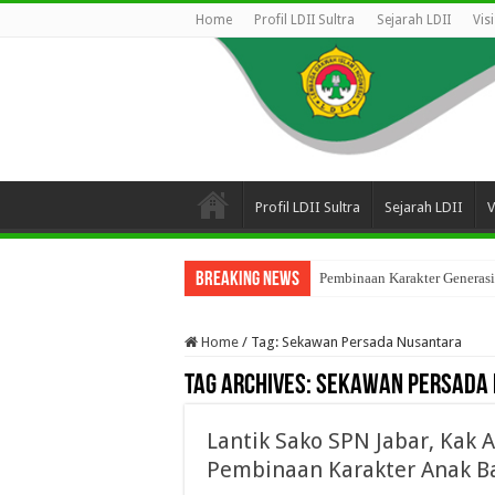
Home
Profil LDII Sultra
Sejarah LDII
Vis
Profil LDII Sultra
Sejarah LDII
V
Breaking News
Pembinaan Karakter Generasi
Home
/
Tag:
Sekawan Persada Nusantara
Tag Archives:
Sekawan Persada 
Lantik Sako SPN Jabar, Kak 
Pembinaan Karakter Anak B