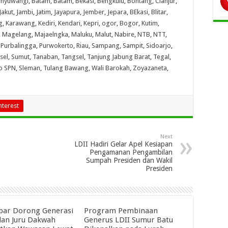
nyuwangi
,
Batam
,
Batam
,
Bekasi
,
Bengkulu
,
Bontang
,
Cianjur
,
Jakut
,
Jambi
,
Jatim
,
Jayapura
,
Jember
,
Jepara
,
BEkasi
,
Blitar
,
g
,
Karawang
,
Kediri
,
Kendari
,
Kepri
,
ogor
,
Bogor
,
Kutim
,
,
Magelang
,
Majaelngka
,
Maluku
,
Malut
,
Nabire
,
NTB
,
NTT
,
,
Purbalingga
,
Purwokerto
,
Riau
,
Sampang
,
Sampit
,
Sidoarjo
,
sel
,
Sumut
,
Tanaban
,
Tangsel
,
Tanjung Jabung Barat
,
Tegal
,
o SPN
,
Sleman
,
Tulang Bawang
,
Wali Barokah
,
Zoyazaneta
,
nterest
Next
LDII Hadiri Gelar Apel Kesiapan
Pengamanan Pengambilan
Sumpah Presiden dan Wakil
Presiden
abar Dorong Generasi
Program Pembinaan
an Juru Dakwah
Generus LDII Sumur Batu