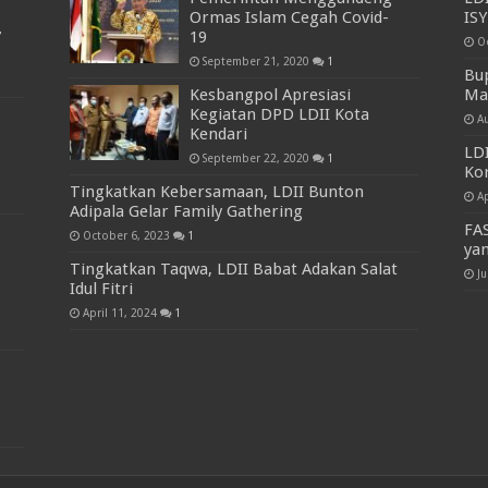
Ormas Islam Cegah Covid-
IS
7
19
O
September 21, 2020
1
Bu
Kesbangpol Apresiasi
Ma
Kegiatan DPD LDII Kota
A
Kendari
LDI
September 22, 2020
1
Ko
Tingkatkan Kebersamaan, LDII Bunton
Ap
Adipala Gelar Family Gathering
FAS
October 6, 2023
1
ya
Tingkatkan Taqwa, LDII Babat Adakan Salat
Ju
Idul Fitri
April 11, 2024
1