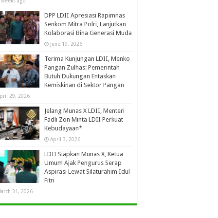
 weeks ago
DPP LDII Apresiasi Rapimnas
Senkom Mitra Polri, Lanjutkan
Kolaborasi Bina Generasi Muda
June 19, 2026
Terima Kunjungan LDII, Menko
Pangan Zulhas: Pemerintah
Butuh Dukungan Entaskan
Kemiskinan di Sektor Pangan
pril 29, 2026
Jelang Munas X LDII, Menteri
Fadli Zon Minta LDII Perkuat
Kebudayaan*
April 3, 2026
LDII Siapkan Munas X, Ketua
Umum Ajak Pengurus Serap
Aspirasi Lewat Silaturahim Idul
Fitri
arch 31, 2026