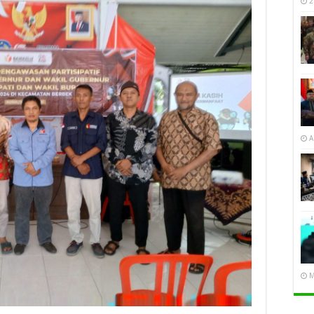
2
A
M