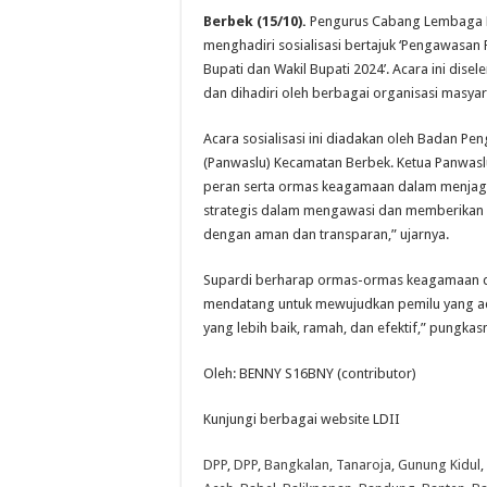
Berbek (15/10).
Pengurus Cabang Lembaga D
menghadiri sosialisasi bertajuk ‘Pengawasan 
Bupati dan Wakil Bupati 2024’. Acara ini di
dan dihadiri oleh berbagai organisasi masya
Acara sosialisasi ini diadakan oleh Badan Pe
(Panwaslu) Kecamatan Berbek. Ketua Panwas
peran serta ormas keagamaan dalam menjaga
strategis dalam mengawasi dan memberikan e
dengan aman dan transparan,” ujarnya.
Supardi berharap ormas-ormas keagamaan dap
mendatang untuk mewujudkan pemilu yang adi
yang lebih baik, ramah, dan efektif,” pungkas
Oleh: BENNY S16BNY (contributor)
Kunjungi berbagai website LDII
DPP
,
DPP
,
Bangkalan
,
Tanaroja
,
Gunung Kidul
,