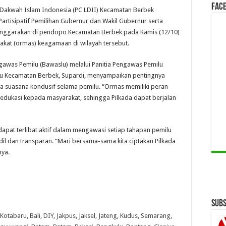
Face
akwah Islam Indonesia (PC LDII) Kecamatan Berbek
Partisipatif Pemilihan Gubernur dan Wakil Gubernur serta
selenggarakan di pendopo Kecamatan Berbek pada Kamis (12/10)
rakat (ormas) keagamaan di wilayah tersebut.
ngawas Pemilu (Bawaslu) melalui Panitia Pengawas Pemilu
lu Kecamatan Berbek, Supardi, menyampaikan pentingnya
 suasana kondusif selama pemilu. “Ormas memiliki peran
dukasi kepada masyarakat, sehingga Pilkada dapat berjalan
at terlibat aktif dalam mengawasi setiap tahapan pemilu
l dan transparan. “Mari bersama-sama kita ciptakan Pilkada
nya.
Subs
Kotabaru
,
Bali
,
DIY
,
Jakpus
,
Jaksel
,
Jateng
,
Kudus
,
Semarang
,