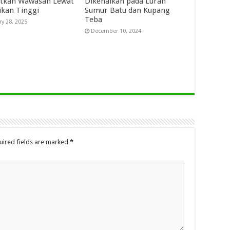
tkan Wawasan Lewat
Dikenalkan pada Lurah
ikan Tinggi
Sumur Batu dan Kupang
Teba
ry 28, 2025
December 10, 2024
uired fields are marked
*