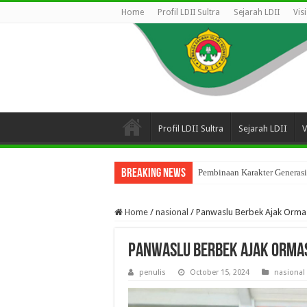
Home
Profil LDII Sultra
Sejarah LDII
Vis
Profil LDII Sultra
Sejarah LDII
V
Breaking News
Pembinaan Karakter Generasi
Home
/
nasional
/
Panwaslu Berbek Ajak Orma
Panwaslu Berbek Ajak Orma
penulis
October 15, 2024
nasional