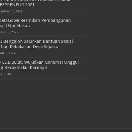
YEFPRENEUR 2021
ctober 10, 2021
pati Gowa Resmikan Pembangunan
sjid Nur Hasan
ugust 3, 2022
I Bengalon Salurkan Bantuan Sosial
rban Kebakaran Desa Sepaso
ril 8, 2024
 LDII Sulut, Wujudkan Generasi Unggul
ng Berakhlakul Karimah
ly 9, 2023