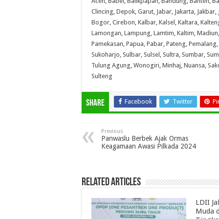
Aceh
,
Babel
,
Balikpapan
,
Bandung
,
Banten
,
Ba
Clincing
,
Depok
,
Garut
,
Jabar
,
Jakarta
,
Jakbar
,
Bogor
,
Cirebon
,
Kalbar
,
Kalsel
,
Kaltara
,
Kalten
Lamongan
,
Lampung
,
Lamtim
,
Kaltim
,
Madiun
Pamekasan
,
Papua
,
Pabar
,
Pateng
,
Pemalang
Sukoharjo
,
Sulbar
,
Sulsel
,
Sultra
,
Sumbar
,
Sum
Tulung Agung
,
Wonogiri
,
Minhaj
,
Nuansa
,
Sak
Sulteng
Facebook
Twitter
Pi
Share
Previous
Panwaslu Berbek Ajak Ormas
Keagamaan Awasi Pilkada 2024
Related Articles
LDII J
Muda d