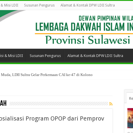
i & Misi LDII
Susunan Pengurus
Alamat & Kontak DPW LDII Sultra
isi & Misi LDII
Susunan Pengurus
Alamat & Kontak DPW LDII Sultra
 Muda, LDII Sultra Gelar Perkemaan CAI ke-47 di Kolono
Re
kah
Sosialisasi Program OPOP dari Pemprov