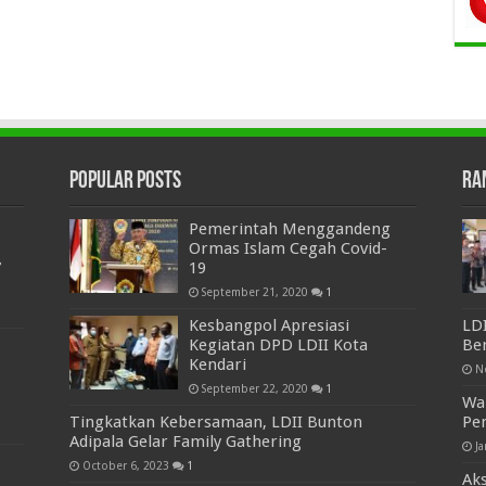
Popular Posts
Ra
Pemerintah Menggandeng
Ormas Islam Cegah Covid-
7
19
September 21, 2020
1
Kesbangpol Apresiasi
LDI
Kegiatan DPD LDII Kota
Be
Kendari
N
September 22, 2020
1
Wa
Tingkatkan Kebersamaan, LDII Bunton
Pen
Adipala Gelar Family Gathering
Ja
October 6, 2023
1
Aks