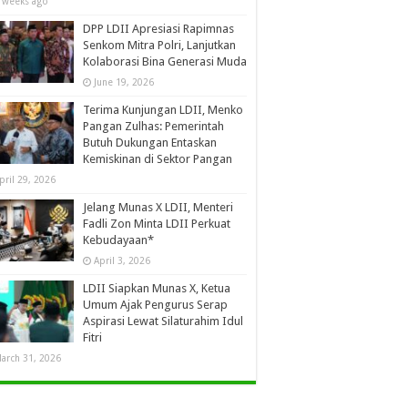
 weeks ago
DPP LDII Apresiasi Rapimnas
Senkom Mitra Polri, Lanjutkan
Kolaborasi Bina Generasi Muda
June 19, 2026
Terima Kunjungan LDII, Menko
Pangan Zulhas: Pemerintah
Butuh Dukungan Entaskan
Kemiskinan di Sektor Pangan
pril 29, 2026
Jelang Munas X LDII, Menteri
Fadli Zon Minta LDII Perkuat
Kebudayaan*
April 3, 2026
LDII Siapkan Munas X, Ketua
Umum Ajak Pengurus Serap
Aspirasi Lewat Silaturahim Idul
Fitri
arch 31, 2026