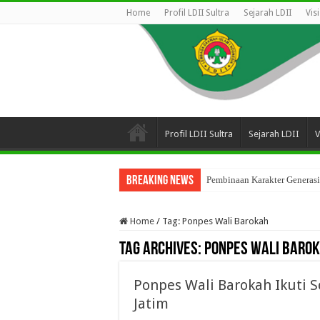
Home
Profil LDII Sultra
Sejarah LDII
Vis
Profil LDII Sultra
Sejarah LDII
V
Breaking News
Pembinaan Karakter Generasi
Home
/
Tag:
Ponpes Wali Barokah
Tag Archives:
Ponpes Wali Baro
Ponpes Wali Barokah Ikuti 
Jatim