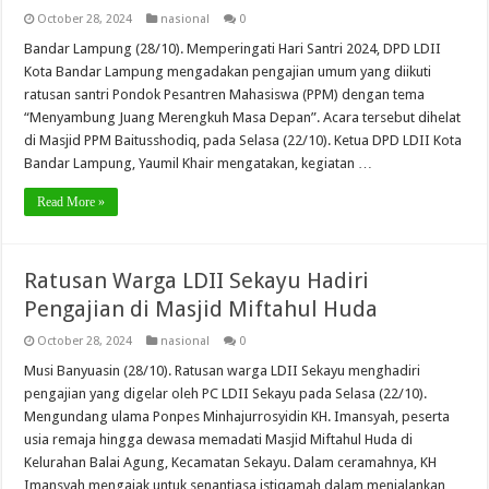
October 28, 2024
nasional
0
Bandar Lampung (28/10). Memperingati Hari Santri 2024, DPD LDII
Kota Bandar Lampung mengadakan pengajian umum yang diikuti
ratusan santri Pondok Pesantren Mahasiswa (PPM) dengan tema
“Menyambung Juang Merengkuh Masa Depan”. Acara tersebut dihelat
di Masjid PPM Baitusshodiq, pada Selasa (22/10). Ketua DPD LDII Kota
Bandar Lampung, Yaumil Khair mengatakan, kegiatan …
Read More »
Ratusan Warga LDII Sekayu Hadiri
Pengajian di Masjid Miftahul Huda
October 28, 2024
nasional
0
Musi Banyuasin (28/10). Ratusan warga LDII Sekayu menghadiri
pengajian yang digelar oleh PC LDII Sekayu pada Selasa (22/10).
Mengundang ulama Ponpes Minhajurrosyidin KH. Imansyah, peserta
usia remaja hingga dewasa memadati Masjid Miftahul Huda di
Kelurahan Balai Agung, Kecamatan Sekayu. Dalam ceramahnya, KH
Imansyah mengajak untuk senantiasa istiqamah dalam menjalankan