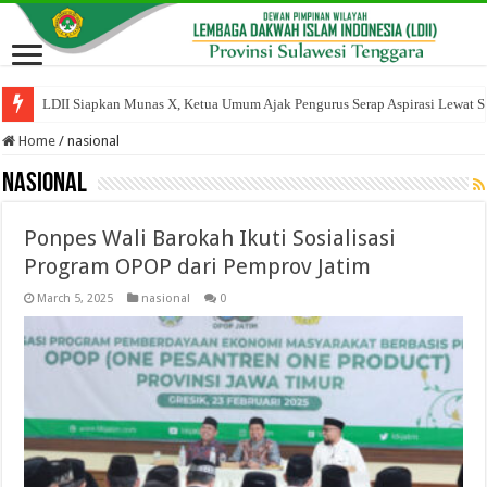
LDII Siapkan Munas X, Ketua Umum Ajak Pengurus Serap Aspirasi Lewat Sil
Berbagi Keberkahan Bulan Ramadan, PC LDII Kec. Kambu Berbagi Takjil
Home
/
nasional
nasional
Ponpes Wali Barokah Ikuti Sosialisasi
Program OPOP dari Pemprov Jatim
March 5, 2025
nasional
0