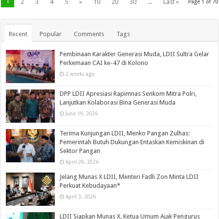
1
2
3
4
5
»
10
20
30
...
Last »
Page 1 of 70
Recent
Popular
Comments
Tags
Pembinaan Karakter Generasi Muda, LDII Sultra Gelar
Perkemaan CAI ke-47 di Kolono
2 weeks ago
DPP LDII Apresiasi Rapimnas Senkom Mitra Polri,
Lanjutkan Kolaborasi Bina Generasi Muda
June 19, 2026
Terima Kunjungan LDII, Menko Pangan Zulhas:
Pemerintah Butuh Dukungan Entaskan Kemiskinan di
Sektor Pangan
April 29, 2026
Jelang Munas X LDII, Menteri Fadli Zon Minta LDII
Perkuat Kebudayaan*
April 3, 2026
LDII Siapkan Munas X, Ketua Umum Ajak Pengurus