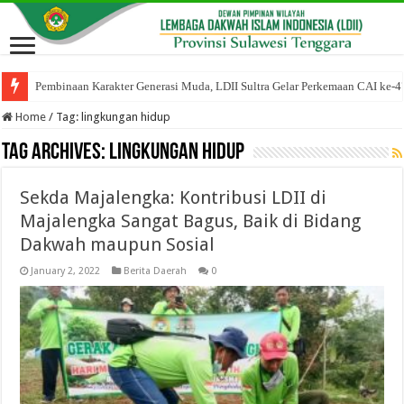
Pembinaan Karakter Generasi Muda, LDII Sultra Gelar Perkemaan CAI ke-4
Home
/
Tag:
lingkungan hidup
Tag Archives:
lingkungan hidup
Sekda Majalengka: Kontribusi LDII di
Majalengka Sangat Bagus, Baik di Bidang
Dakwah maupun Sosial
January 2, 2022
Berita Daerah
0