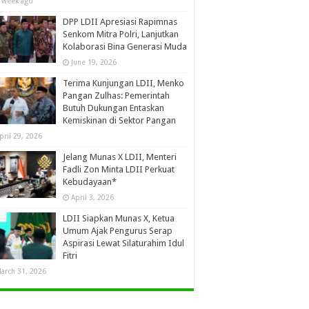
 week ago
DPP LDII Apresiasi Rapimnas
Senkom Mitra Polri, Lanjutkan
Kolaborasi Bina Generasi Muda
June 19, 2026
Terima Kunjungan LDII, Menko
Pangan Zulhas: Pemerintah
Butuh Dukungan Entaskan
Kemiskinan di Sektor Pangan
pril 29, 2026
Jelang Munas X LDII, Menteri
Fadli Zon Minta LDII Perkuat
Kebudayaan*
April 3, 2026
LDII Siapkan Munas X, Ketua
Umum Ajak Pengurus Serap
Aspirasi Lewat Silaturahim Idul
Fitri
arch 31, 2026