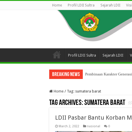
Home
Profil LDII Sultra
Sejarah LDII
Vis
Profil LDII Sultra
Sejarah LDII
V
Breaking News
Pembinaan Karakter Generasi
Home
/
Tag:
sumatera barat
Tag Archives:
sumatera barat
LDII Pasbar Bantu Korban 
March 2, 2022
nasional
0