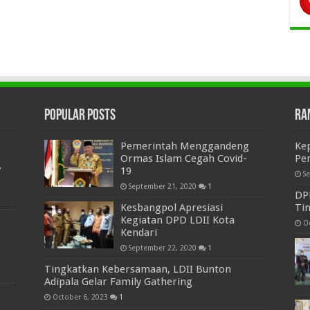
Popular Posts
Ra
Pemerintah Menggandeng
Kep
Ormas Islam Cegah Covid-
Pen
7
19
S
September 21, 2020
1
DP
Kesbangpol Apresiasi
Ti
Kegiatan DPD LDII Kota
O
Kendari
September 22, 2020
1
Tingkatkan Kebersamaan, LDII Bunton
Adipala Gelar Family Gathering
October 6, 2023
1