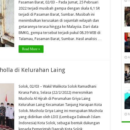
1
Pasaman Barat, 02/03 – Pada Jumat, 25 Pebruari
2022 terjadi musibah gempa dengan skala 6,1 SR
terjadi di Pasaman Barat, Sumbar. Musibah ini
menimbulkan kerusakan di sejumlah wilayah dan
getarannya terasa hingga ke Malaysia. Dari data
BMKG, gempa tersebut terjadi pukul 08.39 WIB di
Talamau, Pasaman Barat, Sumbar. Hasil analisis …
Read More »
A
holla di Kelurahan Laing
Solok, 02/03 – Wakil Walikota Solok Ramadhani
Kirana Putra, Selasa (22/2/2022) meresmikan
Mushola Al Hijrah di Perumahan Griya Laing
Kelurahan Laing Kecamatan Tanjung Harapan Kota
Solok. Mushola Griya Laing ini merupakan Mushola
M
yang didirikan oleh LDII (Lembaga Dakwah Islam
Indonesia) Kota Solok, sebagai bentuk dukungan
kepada Pemerintah Daerah Kota Solok …