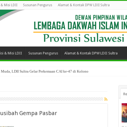
i & Misi LDII
Susunan Pengurus
Alamat & Kontak DPW LDII Sultra
isi & Misi LDII
Susunan Pengurus
Alamat & Kontak DPW LDII Sultra
 Muda, LDII Sultra Gelar Perkemaan CAI ke-47 di Kolono
Re
Musibah Gempa Pasbar