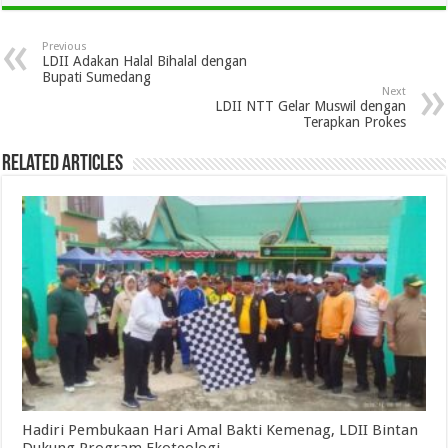
Previous
LDII Adakan Halal Bihalal dengan
Bupati Sumedang
Next
LDII NTT Gelar Muswil dengan
Terapkan Prokes
Related Articles
Hadiri Pembukaan Hari Amal Bakti Kemenag, LDII Bintan
Dukung Program Ekoteologi