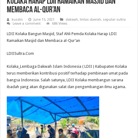
Kolaka Harap LDII Ramaikan Masjid dan
Membaca al-Qur’an
kusdin
June 15, 2021
dakwah
,
lintas-daerah
,
seputar-sultra
Leave a comment
686 Views
LDII Kolaka Bangun Masjid, Staf Ahli Pemda Kolaka Harap LDII
Ramaikan Masjid dan Membaca al-Qur’an
LDIISultra.Com
Kolaka_Lembaga Dakwah Islam Indonesia ( LDII ) Kabupaten Kolaka
terus memberikan kontribusi positif terhadap pembinaan umat pada
bangsa Indonesia. Salah satunya, LDII Kolaka membangun sarana
ibadah yang akan digunakan salat dan pengembangan ilmu agama.