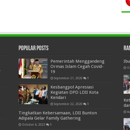
Popular Posts
Ra
Pemerintah Menggandeng
Ib
Ormas Islam Cegah Covid-
O
7
19
September 21, 2020
1
Kesbangpol Apresiasi
Kegiatan DPD LDII Kota
Kendari
Ke
September 22, 2020
1
da
A
Tingkatkan Kebersamaan, LDII Bunton
Adipala Gelar Family Gathering
October 6, 2023
1