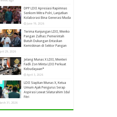
 weeks ago
DPP LDII Apresiasi Rapimnas
Senkom Mitra Polri, Lanjutkan
Kolaborasi Bina Generasi Muda
June 19, 2026
Terima Kunjungan LDII, Menko
Pangan Zulhas: Pemerintah
Butuh Dukungan Entaskan
Kemiskinan di Sektor Pangan
pril 29, 2026
Jelang Munas X LDII, Menteri
Fadli Zon Minta LDII Perkuat
Kebudayaan*
April 3, 2026
LDII Siapkan Munas X, Ketua
Umum Ajak Pengurus Serap
Aspirasi Lewat Silaturahim Idul
Fitri
arch 31, 2026