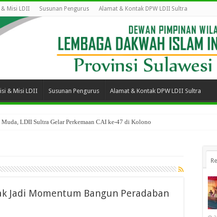
i & Misi LDII
Susunan Pengurus
Alamat & Kontak DPW LDII Sultra
isi & Misi LDII
Susunan Pengurus
Alamat & Kontak DPW LDII Sultra
 Muda, LDII Sultra Gelar Perkemaan CAI ke-47 di Kolono
Re
 Ajak Jadi Momentum Bangun Peradaban