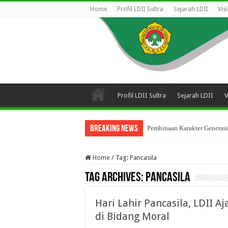
Home
Profil LDII Sultra
Sejarah LDII
Vis
Profil LDII Sultra
Sejarah LDII
V
Breaking News
Pembinaan Karakter Generasi
Home
/
Tag:
Pancasila
Tag Archives:
Pancasila
Hari Lahir Pancasila, LDII
di Bidang Moral