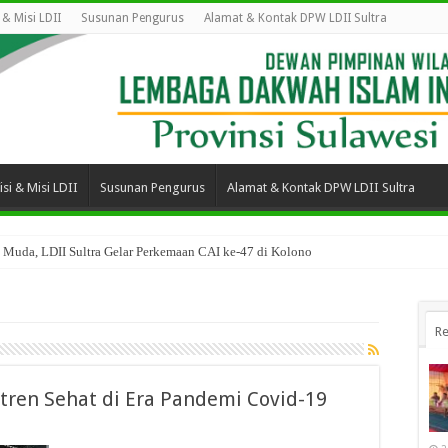
i & Misi LDII
Susunan Pengurus
Alamat & Kontak DPW LDII Sultra
isi & Misi LDII
Susunan Pengurus
Alamat & Kontak DPW LDII Sultra
 Muda, LDII Sultra Gelar Perkemaan CAI ke-47 di Kolono
Re
ren Sehat di Era Pandemi Covid-19