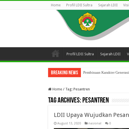
Home
Profil LDII Sultra
Sejarah LDII
Vis
Profil LDII Sultra
Sejarah LDII
V
Breaking News
Pembinaan Karakter Generasi
Home
/
Tag:
Pesantren
Tag Archives:
Pesantren
LDII Upaya Wujudkan Pesant
August 13, 2020
nasional
0