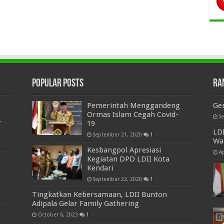
Popular Posts
Ra
Pemerintah Menggandeng
Gen
Ormas Islam Cegah Covid-
S
7
19
LD
September 21, 2020
1
Wa
Kesbangpol Apresiasi
Ap
Kegiatan DPD LDII Kota
Kendari
September 22, 2020
1
Tingkatkan Kebersamaan, LDII Bunton
Adipala Gelar Family Gathering
October 6, 2023
1