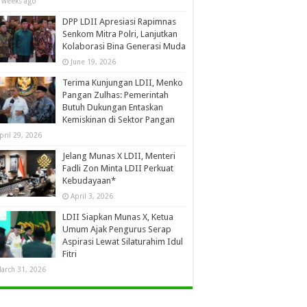
 weeks ago
DPP LDII Apresiasi Rapimnas
Senkom Mitra Polri, Lanjutkan
Kolaborasi Bina Generasi Muda
June 19, 2026
Terima Kunjungan LDII, Menko
Pangan Zulhas: Pemerintah
Butuh Dukungan Entaskan
Kemiskinan di Sektor Pangan
pril 29, 2026
Jelang Munas X LDII, Menteri
Fadli Zon Minta LDII Perkuat
Kebudayaan*
April 3, 2026
LDII Siapkan Munas X, Ketua
Umum Ajak Pengurus Serap
Aspirasi Lewat Silaturahim Idul
Fitri
arch 31, 2026