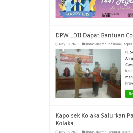
DPW LDII Dapat Bantuan Cov
May 18, 2020
lintas-daerah
,
nasional
,
seputa
Pj. 
Ahma
Covi
Kant
mene
Prov
Re
Kapolsek Kolaka Salurkan P
Kolaka
May 15, 2020
lintas-daerah
,
seputar-sultra