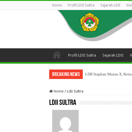
Home
Profil LDII Sultra
Sejarah LDII
Vis
Profil LDII Sultra
Sejarah LDII
V
Breaking News
LDII Siapkan Munas X, Ketua
Home
/
Ldii Sultra
Ldii Sultra