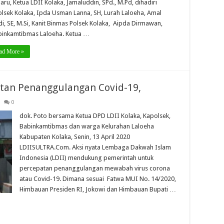
aru, Ketua LDII Kolaka, Jamaluddin, SPd., M.Pd, dihadiri
lsek Kolaka, Ipda Usman Lanna, SH, Lurah Laloeha, Amal
di, SE, M.Si, Kanit Binmas Polsek Kolaka, Aipda Dirmawan,
inkamtibmas Laloeha. Ketua …
ad More »
atan Penanggulangan Covid-19,
0
dok. Poto bersama Ketua DPD LDII Kolaka, Kapolsek,
Babinkamtibmas dan warga Kelurahan Laloeha
Kabupaten Kolaka, Senin, 13 April 2020
LDIISULTRA.Com. Aksi nyata Lembaga Dakwah Islam
Indonesia (LDII) mendukung pemerintah untuk
percepatan penanggulangan mewabah virus corona
atau Covid-19. Dimana sesuai Fatwa MUI No. 14/2020,
Himbauan Presiden RI, Jokowi dan Himbauan Bupati …