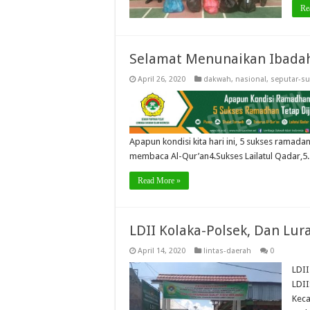
Re
Selamat Menunaikan Ibadah
April 26, 2020
dakwah
,
nasional
,
seputar-su
Apapun kondisi kita hari ini, 5 sukses ramada
membaca Al-Qur’an4.Sukses Lailatul Qadar,
Read More »
LDII Kolaka-Polsek, Dan Lu
April 14, 2020
lintas-daerah
0
LDII
LDII
Keca