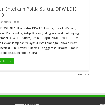
n Intelkam Polda Sultra, DPW LDII
19
ar-sultra
0
 DPW LDII Sultra. Ketua DPW LDII Sultra, L. Kadir (Kanan),
lkam Polda Sultra, Akbp. Ruslan (paling kiri) saat berkunjung di
rtariat DPW LDII Sultra, Senin, 13 April 2020 DPWLDII.COM-
a Dewan Pimpinan Wilayah (DPW) Lembaga Dakwah Islam
nesia (LDII) Provinsi Sulawesi Tenggara (Sultra),m L. Kadir
rima Intelkam Polda Sultra, …
ad More »
Page 1 of 5