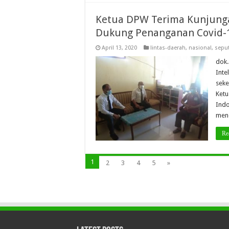
Ketua DPW Terima Kunjunga
Dukung Penanganan Covid-
April 13, 2020
lintas-daerah
,
nasional
,
seput
dok.
Inte
seke
Ketu
Indo
mene
Re
1
2
3
4
5
»