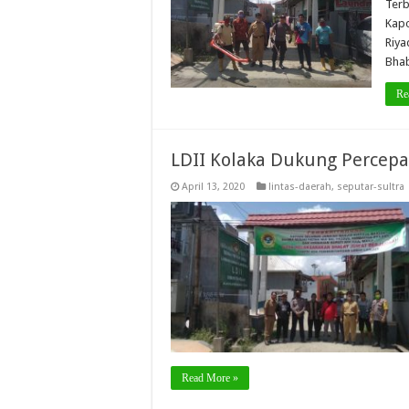
Terb
Kapo
Riya
Bhab
Re
LDII Kolaka Dukung Percep
April 13, 2020
lintas-daerah
,
seputar-sultra
Read More »