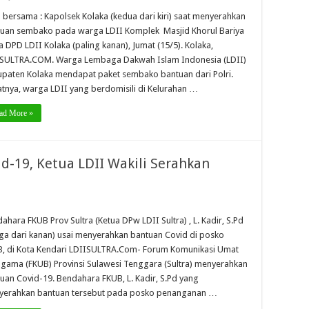
 bersama : Kapolsek Kolaka (kedua dari kiri) saat menyerahkan
uan sembako pada warga LDII Komplek Masjid Khorul Bariya
a DPD LDII Kolaka (paling kanan), Jumat (15/5). Kolaka,
SULTRA.COM. Warga Lembaga Dakwah Islam Indonesia (LDII)
paten Kolaka mendapat paket sembako bantuan dari Polri.
tnya, warga LDII yang berdomisili di Kelurahan …
ad More »
d-19, Ketua LDII Wakili Serahkan
ahara FKUB Prov Sultra (Ketua DPw LDII Sultra) , L. Kadir, S.Pd
iga dari kanan) usai menyerahkan bantuan Covid di posko
, di Kota Kendari LDIISULTRA.Com- Forum Komunikasi Umat
gama (FKUB) Provinsi Sulawesi Tenggara (Sultra) menyerahkan
uan Covid-19. Bendahara FKUB, L. Kadir, S.Pd yang
yerahkan bantuan tersebut pada posko penanganan …