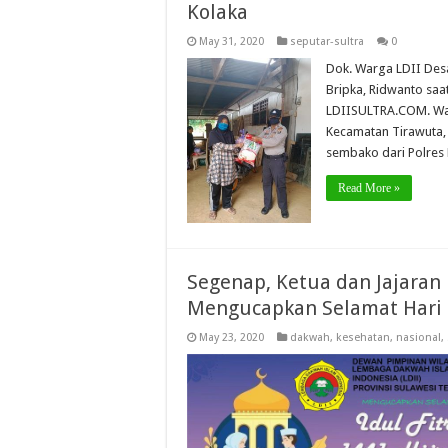
Kolaka
May 31, 2020
seputar-sultra
0
Dok. Warga LDII Des
Bripka, Ridwanto sa
LDIISULTRA.COM. Wa
Kecamatan Tirawuta,
sembako dari Polres
Read More »
Segenap, Ketua dan Jajaran
Mengucapkan Selamat Hari Ra
May 23, 2020
dakwah
,
kesehatan
,
nasional
,