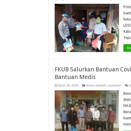
Poto
bant
ketu
LDII
Kabu
Tepa
Re
FKUB Salurkan Bantuan Covi
Bantuan Medis
April 28, 2020
lintas-daerah
,
nasional
0
Bend
(ket
FKUB
Bera
bant
men