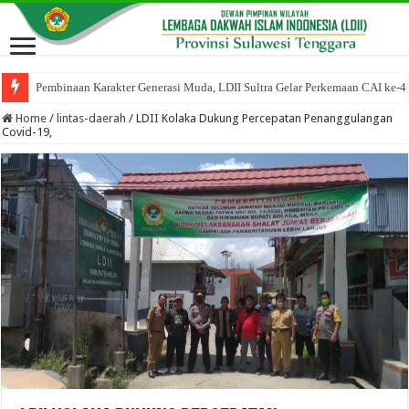
Pembinaan Karakter Generasi Muda, LDII Sultra Gelar Perkemaan CAI ke-4
Home
/
lintas-daerah
/
LDII Kolaka Dukung Percepatan Penanggulangan
Covid-19,