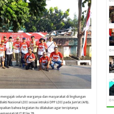
2
A
n mengajak seluruh warganya dan masyarakat di lingkungan
M
akti Nasional LDII sesuai intruksi DPP LDII pada Jum’at (4/8).
ikan bahwa kegiatan itu dilakukan agar terciptanya
yemangati HUT RI ke 78.