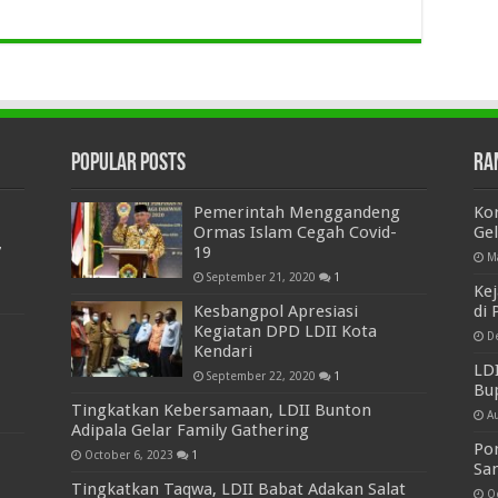
Popular Posts
Ra
Pemerintah Menggandeng
Ko
Ormas Islam Cegah Covid-
Gel
7
19
M
September 21, 2020
1
Kej
Kesbangpol Apresiasi
di 
Kegiatan DPD LDII Kota
D
Kendari
LD
September 22, 2020
1
Bup
Tingkatkan Kebersamaan, LDII Bunton
A
Adipala Gelar Family Gathering
Po
October 6, 2023
1
Sa
Tingkatkan Taqwa, LDII Babat Adakan Salat
O