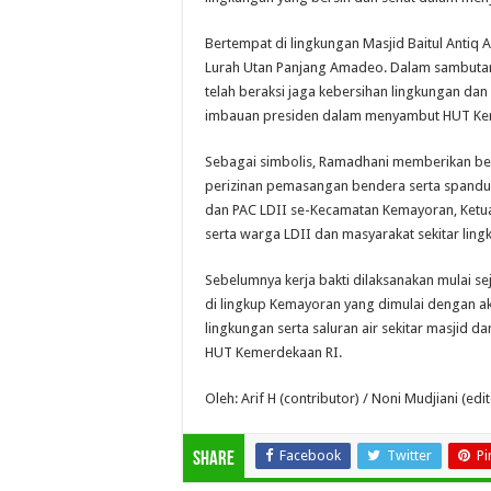
Bertempat di lingkungan Masjid Baitul Antiq A
Lurah Utan Panjang Amadeo. Dalam sambuta
telah beraksi jaga kebersihan lingkungan d
imbauan presiden dalam menyambut HUT Ke
Sebagai simbolis, Ramadhani memberikan be
perizinan pemasangan bendera serta spanduk
dan PAC LDII se-Kecamatan Kemayoran, Ketu
serta warga LDII dan masyarakat sekitar ling
Sebelumnya kerja bakti dilaksanakan mulai se
di lingkup Kemayoran yang dimulai dengan 
lingkungan serta saluran air sekitar masjid 
HUT Kemerdekaan RI.
Oleh: Arif H (contributor) / Noni Mudjiani (edit
Facebook
Twitter
Pi
Share