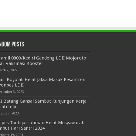
ndom Posts
ramil 0809/Kediri Gandeng LDII Mojoroto
ar Vaksinasi Booster
arch 2, 2022
ari Boyolali Helat Jaksa Masuk Pesantren
Ponpes LDII
ecember 3, 2023
II Batang Gansal Sambut Kunjungan Kerja
ati Inhu
ugust 7, 2023
npes Taufiqurrohman Helat Musyawarah
mbut Hari Santri 2024
ctober 19, 2024