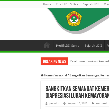
Home
Profil LDII Sultra
Sejarah LDII
Vis
Profil LDII Sultra
Sejarah LDII
V
Breaking News
Pembinaan Karakter Generasi
Home
/
nasional
/
Bangkitkan Semangat Kemerd
Bangkitkan Semangat Kemerd
Diapresiasi Lurah Kemayora
penulis
August 10, 2023
nasional