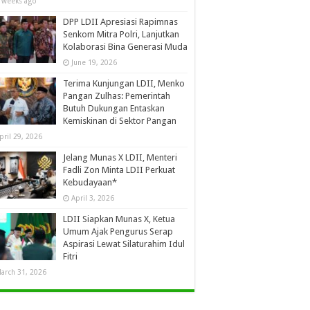
 weeks ago
DPP LDII Apresiasi Rapimnas
Senkom Mitra Polri, Lanjutkan
Kolaborasi Bina Generasi Muda
June 19, 2026
Terima Kunjungan LDII, Menko
Pangan Zulhas: Pemerintah
Butuh Dukungan Entaskan
Kemiskinan di Sektor Pangan
pril 29, 2026
Jelang Munas X LDII, Menteri
Fadli Zon Minta LDII Perkuat
Kebudayaan*
April 3, 2026
LDII Siapkan Munas X, Ketua
Umum Ajak Pengurus Serap
Aspirasi Lewat Silaturahim Idul
Fitri
arch 31, 2026