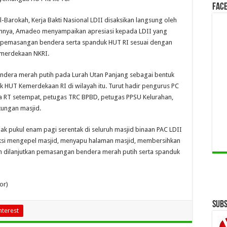
Face
l-Barokah, Kerja Bakti Nasional LDII disaksikan langsung oleh
nnya, Amadeo menyampaikan apresiasi kepada LDII yang
an pemasangan bendera serta spanduk HUT RI sesuai dengan
merdekaan NKRI.
ndera merah putih pada Lurah Utan Panjang sebagai bentuk
 HUT Kemerdekaan RI di wilayah itu. Turut hadir pengurus PC
a RT setempat, petugas TRC BPBD, petugas PPSU Kelurahan,
kungan masjid.
jak pukul enam pagi serentak di seluruh masjid binaan PAC LDII
aksi mengepel masjid, menyapu halaman masjid, membersihkan
dan dilanjutkan pemasangan bendera merah putih serta spanduk
or)
Subs
nterest