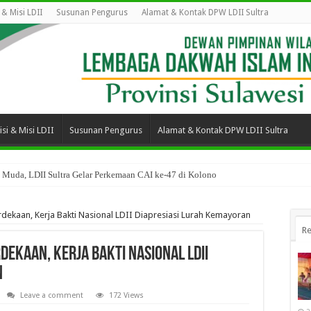
i & Misi LDII
Susunan Pengurus
Alamat & Kontak DPW LDII Sultra
isi & Misi LDII
Susunan Pengurus
Alamat & Kontak DPW LDII Sultra
 Muda, LDII Sultra Gelar Perkemaan CAI ke-47 di Kolono
ekaan, Kerja Bakti Nasional LDII Diapresiasi Lurah Kemayoran
Re
ekaan, Kerja Bakti Nasional LDII
n
Leave a comment
172 Views