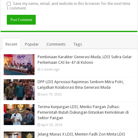
Save my name, email, and website in this browser for the next time
I comment.
Recent
Popular
Comments
Tags
Pembinaan Karakter Generasi Muda, LDII Sultra Gelar
Perkemaan CAI ke-47 di Kolono
2 weeks ago
DPP LDII Apresiasi Rapimnas Senkom Mitra Polri,
Lanjutkan Kolaborasi Bina Generasi Muda
June 19, 2026
Terima Kunjungan LDII, Menko Pangan Zulhas:
Pemerintah Butuh Dukungan Entaskan Kemiskinan di
Sektor Pangan
April 29, 2026
Jelang Munas X LDII, Menteri Fadli Zon Minta LDII