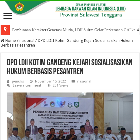
Pembinaan Karakter Generasi Muda, LDII Sultra Gelar Perkemaan CAI ke-4
Home
/
nasional
/
DPD LDII Kotim Gandeng Kejari Sosialisasikan Hukum
Berbasis Pesantren
DPD LDII Kotim Gandeng Kejari Sosialisasikan
Hukum Berbasis Pesantren
penulis
November 15, 2022
nasional
Leave a comment
231 Views