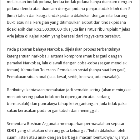
melakukan tindak pidana, kedua tindak pidana hanya diancam dengan
pidana denda atau diancam dengan pidana penjara tidak lebih dari 5
(lima) tahun dan ketiga tindak pidana dilakukan dengan nilai barang
bukti atau nilai kerugian yang ditimbulkan akibat dari tindak pidana
tidak lebih dari Rp2.500.000,00 (dua juta lima ratus ribu rupiah),” jelas
Arie jaksa di Kejari Kotim yang berasal dari Yogyakarta tersebut.
Pada paparan bahaya Narkoba, dijelaskan proses terbentuknya
ketergantuan narkoba. Pertama komprom (mau bergaul dengan
pemakai Narkoba), lalu diawali dengan coba-coba (segan menolak
teman). Kemudian Toleransi Pemakaian sosial (hanya saat bergaul),
Pemakaian situasional (saat kesal, sedih, kecewa, ada masalah).
Berikutnya kebiasaan pemakaian jadi semakin sering (akan meningkat
menjadi sering pakai tidak perlu dipengaruhi atau sedang
bermasalah) dan puncaknya tahap ketergantungan , bila tidak pakai
sakau kerusakan pada organ tubuh dan meninggal.
Sementara Roshian Arganata memaparkan permasalahan seputar
KDRT yang dilakukan oleh anggota keluarga. “Entah dilakukan oleh
suami, isteri atau anak dengan berbagai macam bentuknya,” ujarnya.