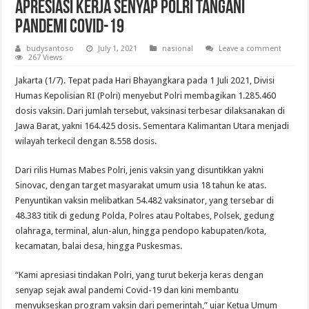
Apresiasi Kerja Senyap Polri Tangani
Pandemi Covid-19
budysantoso
July 1, 2021
nasional
Leave a comment
267 Views
Jakarta (1/7). Tepat pada Hari Bhayangkara pada 1 Juli 2021, Divisi
Humas Kepolisian RI (Polri) menyebut Polri membagikan 1.285.460
dosis vaksin. Dari jumlah tersebut, vaksinasi terbesar dilaksanakan di
Jawa Barat, yakni 164.425 dosis. Sementara Kalimantan Utara menjadi
wilayah terkecil dengan 8.558 dosis.
Dari rilis Humas Mabes Polri, jenis vaksin yang disuntikkan yakni
Sinovac, dengan target masyarakat umum usia 18 tahun ke atas.
Penyuntikan vaksin melibatkan 54.482 vaksinator, yang tersebar di
48.383 titik di gedung Polda, Polres atau Poltabes, Polsek, gedung
olahraga, terminal, alun-alun, hingga pendopo kabupaten/kota,
kecamatan, balai desa, hingga Puskesmas.
“Kami apresiasi tindakan Polri, yang turut bekerja keras dengan
senyap sejak awal pandemi Covid-19 dan kini membantu
menyukseskan program vaksin dari pemerintah,” ujar Ketua Umum