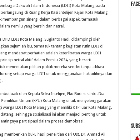
Face
Lembaga Dakwah Islam Indonesia (
LDII
) Kota Malang pada
berlangsung di Ruang Kerja Kasi Intelijen Kejari Kota Malang
uk membangun sinergi dalam berbagai aspek, termasuk
dalam Pemilu yang bersih dan netral.
ua DPD LDII Kota Malang, Sugianto Hadi, didampingi oleh
an sejumlah isu, termasuk tentang kegiatan rutin LDII di
yang mendapat perhatian adalah keterlibatan warga LDII
rinsip netral aktif dalam Pemilu 2024, yang berarti
menentukan pilihan politik mereka sendiri tanpa afiliasi
mendorong setiap warga LDII untuk menggunakan hak pilihnya dan
).
mbut baik oleh Kepala Seksi Intelijen, Eko Budisusanto. Dia
i Pemilihan Umum (KPU) Kota Malang untuk menyelenggarakan
agi warga LDII Kota Malang yang memiliki KTP luar Kota Malang.
atang, sehingga sosialisasi ini akan menjadi penting untuk
ntingnya partisipasi dalam proses demokrasi.
Subs
g memberikan buku hasil penelitian dari Ust. Dr. Ahmad Ali