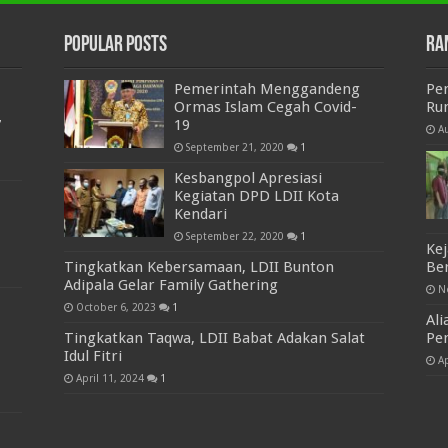
Popular Posts
Ra
Pemerintah Menggandeng
Pen
Ormas Islam Cegah Covid-
Ru
7
19
A
September 21, 2020
1
Kesbangpol Apresiasi
Kegiatan DPD LDII Kota
Kendari
September 22, 2020
1
Kej
Tingkatkan Kebersamaan, LDII Bunton
Be
Adipala Gelar Family Gathering
N
October 6, 2023
1
Ali
Tingkatkan Taqwa, LDII Babat Adakan Salat
Pe
Idul Fitri
Ap
April 11, 2024
1