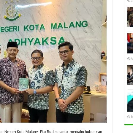
2
A
M
saan Negeri Kota Malang, Eko Budisusanto, menjalin hubungan