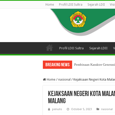
Home
Profil LDII Sultra
Sejarah LDII
Vis
Profil LDII Sultra
Sejarah LDII
V
Breaking News
Pembinaan Karakter Generasi
Home
/
nasional
/
Kejaksaan Negeri Kota Mala
Kejaksaan Negeri Kota Malan
Malang
penulis
October 5, 2023
nasional