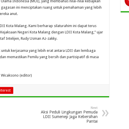
Ulama Indonesia (MUI), yang membahas nilai-nilai kebajikan
n gagasan ini menciptakan ruang untuk pemahaman yang lebih
ereka anut.
II Kota Malang. Kami berharap silaturahim ini dapat terus
ra Kejaksaan Negeri Kota Malang dengan LDII Kota Malang,” ujar
taf Intelijen, Rudy Usman Az-zakky.
 untuk kerjasama yang lebih erat antara LDII dan lembaga
n memastikan Pemilu yang bersih dan partisipatif di masa
l Wicaksono (editor)
nterest
Next
Aksi Peduli Lingkungan Pemuda
LDII Sumenep Jaga Kebersihan
Pantai