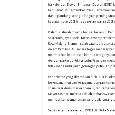
baik dengan Dewan Pimpinan Daerah (DPD) 
hari Jumat, 29 September 2023. Pertemuan ini 
dan dipandang sebagai langkah penting unt
kegiatan rutin LDII hingga peran warga LDII 
Dalam silaturahim yang hangat tersebut, Ket
Sekretaris Jaya Husda. Mereka memperbincangk
Kota Malang. Namun, salah satu topik utama 
dalam Pemilu. LDII secara tegas menerapkan p
memberikan kebebasan kepada warganya untuk 
dengan partai politik tertentu. Prinsip ini 
tidak mengambil jalan golongan putih (golput
Pendekatan yang diterapkan oleh LDII ini disa
berencana menjalin kerjasama dengan Komis
sosialisasi khusus terkait Pemilu, terutama b
Mayoritas dari mereka adalah mahasiswa pend
memberikan pemahaman yang baik tentang pe
Sebagai tanda apresiasi, DPD LDII Kota Malan