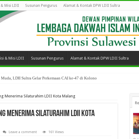
i & Misi LDII
Susunan Pengurus
Alamat & Kontak DPW LDII Sultra
isi & Misi LDII
Susunan Pengurus
Alamat & Kontak DPW LDII Sultra
 Muda, LDII Sultra Gelar Perkemaan CAI ke-47 di Kolono
ng Menerima Silaturahim LDII Kota Malang
Re
g Menerima Silaturahim LDII Kota
Leave a comment
161 Views