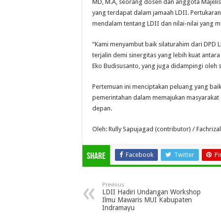
MD, M.A, seorang dosen dan anggota Majelis 
yang terdapat dalam jamaah LDII. Pertukara
mendalam tentang LDII dan nilai-nilai yang m
“Kami menyambut baik silaturahim dari DPD LD
terjalin demi sinergitas yang lebih kuat anta
Eko Budisusanto, yang juga didampingi oleh s
Pertemuan ini menciptakan peluang yang baik
pemerintahan dalam memajukan masyarakat da
depan.
Oleh: Rully Sapujagad (contributor) / Fachriza
Facebook
Twitter
Pi
Share
Previous
LDII Hadiri Undangan Workshop
Ilmu Mawaris MUI Kabupaten
Indramayu