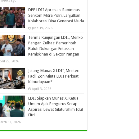
 weeks ago
DPP LDII Apresiasi Rapimnas
Senkom Mitra Polri, Lanjutkan
Kolaborasi Bina Generasi Muda
June 19, 2026
Terima Kunjungan LDII, Menko
Pangan Zulhas: Pemerintah
Butuh Dukungan Entaskan
Kemiskinan di Sektor Pangan
pril 29, 2026
Jelang Munas X LDII, Menteri
Fadli Zon Minta LDII Perkuat
Kebudayaan*
April 3, 2026
LDII Siapkan Munas X, Ketua
Umum Ajak Pengurus Serap
Aspirasi Lewat Silaturahim Idul
Fitri
arch 31, 2026