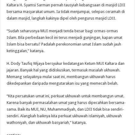
Kaltara H. Syamsi Sarman pernah tausyiah kebangsaan di masjid LDII
bersama masyarakat umum. Ia tidak menjumpai, selepas ceramah di
dalam masjid, langkah kakinya dipel oleh pengurus masjid LDII.
“Sudah seharusnya MUI menjadi tenda besar bagi ormas-ormas
Islam. Bila perbedaan kecil ini terus menjadi gunjingan, kapan umat
Islam bisa bersatu? Padalah perekonomian umat Islam sudah jauh
ketinggalan,” katanya.
H. Dody Taufiq Wijaya bersyukur kedatangan Ketum MUI Kaltara dan
jajaran. Banyak hal yang didiskusikan, termasuk masalah ukhuwah.
Memang selayaknya mulai saat ini, membangun ukhuwah harus
dikedepankan daripada mengutarakan isu yang memecah belah.
“Kita persatukan umat ini, perkuat ukhuwah untuk membangun umat.
Karena banyak permasalahan umat yang harus dipecahkan bersama-
sama. Baik itu MUI, NU, Muhammadiyah, dan LDII tidak bisa sendiri-
sendiri. Alangkah baiknya kita perkuat ukhuwah islamiyah, ukhuwah
wathoniyah, dan ukhuwah basyariah,” katanya.