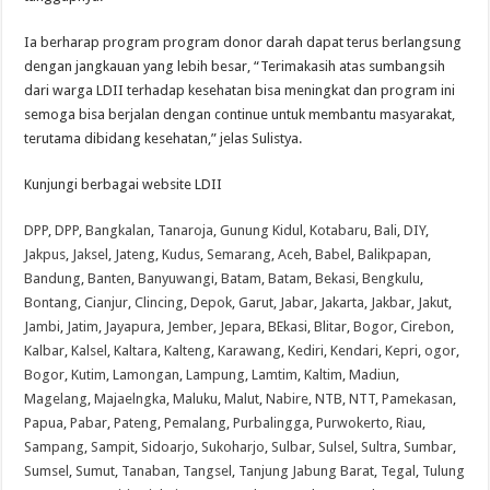
Ia berharap program program donor darah dapat terus berlangsung
dengan jangkauan yang lebih besar, “Terimakasih atas sumbangsih
dari warga LDII terhadap kesehatan bisa meningkat dan program ini
semoga bisa berjalan dengan continue untuk membantu masyarakat,
terutama dibidang kesehatan,” jelas Sulistya.
Kunjungi berbagai website LDII
DPP
,
DPP
,
Bangkalan
,
Tanaroja
,
Gunung Kidul
,
Kotabaru
,
Bali
,
DIY
,
Jakpus
,
Jaksel
,
Jateng
,
Kudus
,
Semarang
,
Aceh
,
Babel
,
Balikpapan
,
Bandung
,
Banten
,
Banyuwangi
,
Batam
,
Batam
,
Bekasi
,
Bengkulu
,
Bontang
,
Cianjur
,
Clincing
,
Depok
,
Garut
,
Jabar
,
Jakarta
,
Jakbar
,
Jakut
,
Jambi
,
Jatim
,
Jayapura
,
Jember
,
Jepara
,
BEkasi
,
Blitar
,
Bogor
,
Cirebon
,
Kalbar
,
Kalsel
,
Kaltara
,
Kalteng
,
Karawang
,
Kediri
,
Kendari
,
Kepri
,
ogor
,
Bogor
,
Kutim
,
Lamongan
,
Lampung
,
Lamtim
,
Kaltim
,
Madiun
,
Magelang
,
Majaelngka
,
Maluku
,
Malut
,
Nabire
,
NTB
,
NTT
,
Pamekasan
,
Papua
,
Pabar
,
Pateng
,
Pemalang
,
Purbalingga
,
Purwokerto
,
Riau
,
Sampang
,
Sampit
,
Sidoarjo
,
Sukoharjo
,
Sulbar
,
Sulsel
,
Sultra
,
Sumbar
,
Sumsel
,
Sumut
,
Tanaban
,
Tangsel
,
Tanjung Jabung Barat
,
Tegal
,
Tulung