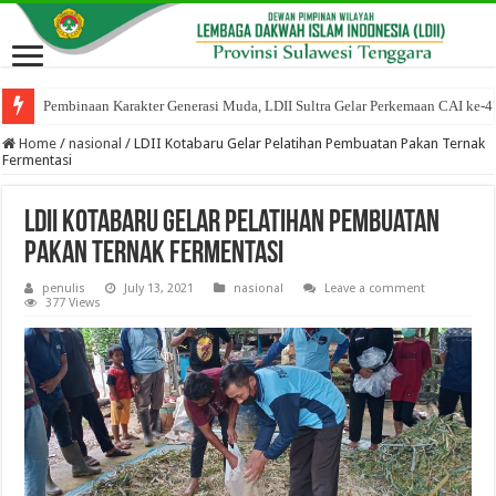
Pembinaan Karakter Generasi Muda, LDII Sultra Gelar Perkemaan CAI ke-4
Home
/
nasional
/
LDII Kotabaru Gelar Pelatihan Pembuatan Pakan Ternak
Fermentasi
LDII Kotabaru Gelar Pelatihan Pembuatan
Pakan Ternak Fermentasi
penulis
July 13, 2021
nasional
Leave a comment
377 Views