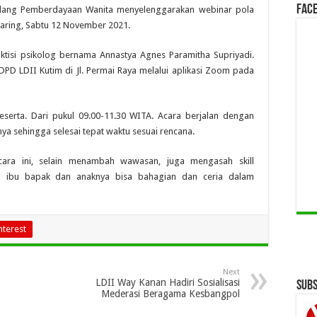
Face
dang Pemberdayaan Wanita menyelenggarakan webinar pola
aring, Sabtu 12 November 2021.
ktisi psikolog bernama Annastya Agnes Paramitha Supriyadi.
DPD LDII Kutim di Jl. Permai Raya melalui aplikasi Zoom pada
 peserta. Dari pukul 09.00-11.30 WITA. Acara berjalan dengan
nya sehingga selesai tepat waktu sesuai rencana.
cara ini, selain menambah wawasan, juga mengasah skill
an ibu bapak dan anaknya bisa bahagian dan ceria dalam
nterest
Next
LDII Way Kanan Hadiri Sosialisasi
Subs
Mederasi Beragama Kesbangpol