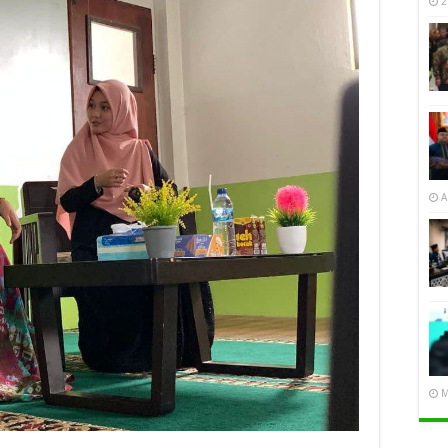
2
A
M