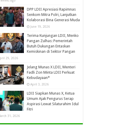
 weeks ago
DPP LDII Apresiasi Rapimnas
Senkom Mitra Polri, Lanjutkan
Kolaborasi Bina Generasi Muda
June 19, 2026
Terima Kunjungan LDII, Menko
Pangan Zulhas: Pemerintah
Butuh Dukungan Entaskan
Kemiskinan di Sektor Pangan
pril 29, 2026
Jelang Munas X LDII, Menteri
Fadli Zon Minta LDII Perkuat
Kebudayaan*
April 3, 2026
LDII Siapkan Munas X, Ketua
Umum Ajak Pengurus Serap
Aspirasi Lewat Silaturahim Idul
Fitri
arch 31, 2026