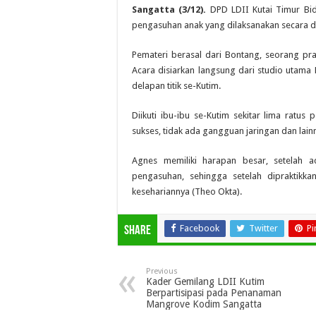
Sangatta (3/12).
DPD LDII Kutai Timur Bi
pengasuhan anak yang dilaksanakan secara d
Pemateri berasal dari Bontang, seorang pra
Acara disiarkan langsung dari studio utama 
delapan titik se-Kutim.
Diikuti ibu-ibu se-Kutim sekitar lima ratus
sukses, tidak ada gangguan jaringan dan lain
Agnes memiliki harapan besar, setelah a
pengasuhan, sehingga setelah dipraktikk
kesehariannya (Theo Okta).
Facebook
Twitter
Pi
Share
Previous
Kader Gemilang LDII Kutim
Berpartisipasi pada Penanaman
Mangrove Kodim Sangatta