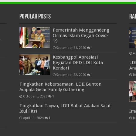
Popular Posts
Ra
Pemerintah Menggandeng
Ormas Islam Cegah Covid-
7
19
September 21, 2020
1
A
Kesbangpol Apresiasi
Kegiatan DPD LDII Kota
LD
Kendari
An
September 22, 2020
1
D
Tingkatkan Kebersamaan, LDII Bunton
Adipala Gelar Family Gathering
October 6, 2023
1
Tingkatkan Taqwa, LDII Babat Adakan Salat
Idul Fitri
Im
April 11, 2024
1
Ju