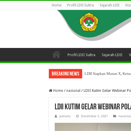
Home
Profil LDII Sultra
Sejarah LDII
Vis
Profil LDII Sultra
Sejarah LDII
V
Breaking News
LDII Siapkan Munas X, Ketua
Home
/
nasional
/
LDII Kutim Gelar Webinar P
LDII Kutim Gelar Webinar Po
penulis
December 3, 2021
nasiona