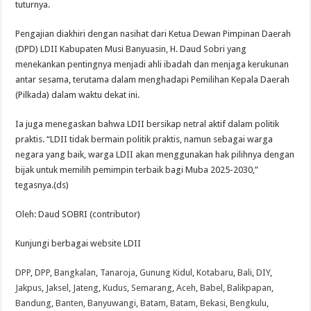
tuturnya.
Pengajian diakhiri dengan nasihat dari Ketua Dewan Pimpinan Daerah
(DPD) LDII Kabupaten Musi Banyuasin, H. Daud Sobri yang
menekankan pentingnya menjadi ahli ibadah dan menjaga kerukunan
antar sesama, terutama dalam menghadapi Pemilihan Kepala Daerah
(Pilkada) dalam waktu dekat ini.
Ia juga menegaskan bahwa LDII bersikap netral aktif dalam politik
praktis. “LDII tidak bermain politik praktis, namun sebagai warga
negara yang baik, warga LDII akan menggunakan hak pilihnya dengan
bijak untuk memilih pemimpin terbaik bagi Muba 2025-2030,”
tegasnya.(ds)
Oleh: Daud SOBRI (contributor)
Kunjungi berbagai website LDII
DPP
,
DPP
,
Bangkalan
,
Tanaroja
,
Gunung Kidul
,
Kotabaru
,
Bali
,
DIY
,
Jakpus
,
Jaksel
,
Jateng
,
Kudus
,
Semarang
,
Aceh
,
Babel
,
Balikpapan
,
Bandung
,
Banten
,
Banyuwangi
,
Batam
,
Batam
,
Bekasi
,
Bengkulu
,