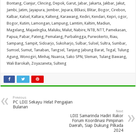
Bontang
,
Cianjur
,
Clincing
,
Depok
,
Garut
,
Jabar
,
Jakarta
,
Jakbar
,
Jakut
,
Jambi
,
Jatim
,
Jayapura
,
Jember
,
Jepara
,
BEkasi
,
Blitar
,
Bogor
,
Cirebon
,
Kalbar
,
Kalsel
,
Kaltara
,
Kalteng
,
Karawang
,
Kediri
,
Kendari
,
Kepri
,
ogor
,
Bogor
,
Kutim
,
Lamongan
,
Lampung
,
Lamtim
,
Kaltim
,
Madiun
,
Magelang
,
Majaelngka
,
Maluku
,
Malut
,
Nabire
,
NTB
,
NTT
,
Pamekasan
,
Papua
,
Pabar
,
Pateng
,
Pemalang
,
Purbalingga
,
Purwokerto
,
Riau
,
Sampang
,
Sampit
,
Sidoarjo
,
Sukoharjo
,
Sulbar
,
Sulsel
,
Sultra
,
Sumbar
,
Sumsel
,
Sumut
,
Tanaban
,
Tangsel
,
Tanjung Jabung Barat
,
Tegal
,
Tulung
Agung
,
Wonogiri
,
Minhaj
,
Nuansa
,
Sako SPN
,
Sleman
,
Tulang Bawang
,
Wali Barokah
,
Zoyazaneta
,
Sulteng
Previous
PC LDII Sekayu Helat Pengajian
Bulanan
Next
LDII Samarinda Hadiri Rakor
Forum Koordinasi Pimpinan
Daerah, Siap Dukung Pilkada
2024