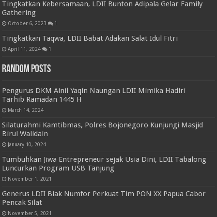
Tingkatkan Kebersamaan, LDII Bunton Adipala Gelar Family
Gathering
October 6, 2023
1
Tingkatkan Taqwa, LDII Babat Adakan Salat Idul Fitri
April 11, 2024
1
Random Posts
Pengurus DKM Ainil Yaqin Naungan LDII Mimika Hadiri
Tarhib Ramadan 1445 H
March 14, 2024
Silaturahmi Kamtibmas, Polres Bojonegoro Kunjungi Masjid
Birul Walidain
January 10, 2024
Tumbuhkan Jiwa Entrepreneur sejak Usia Dini, LDII Tabalong
Luncurkan Program USB Tanjung
November 1, 2021
Generus LDII Biak Numfor Perkuat Tim PON XX Papua Cabor
Pencak Silat
November 5, 2021