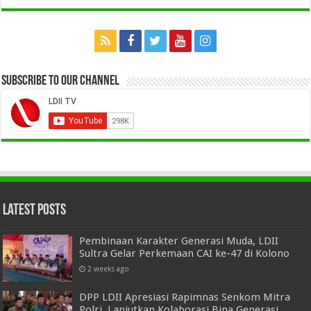
Subscribe to our Channel
Latest Posts
Pembinaan Karakter Generasi Muda, LDII
Sultra Gelar Perkemaan CAI ke-47 di Kolono
2 weeks ago
DPP LDII Apresiasi Rapimnas Senkom Mitra
Polri, Lanjutkan Kolaborasi Bina Generasi