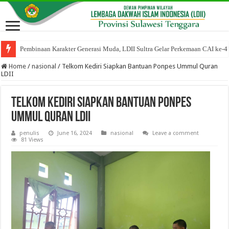
Pembinaan Karakter Generasi Muda, LDII Sultra Gelar Perkemaan CAI ke-4
Home
/
nasional
/
Telkom Kediri Siapkan Bantuan Ponpes Ummul Quran
LDII
Telkom Kediri Siapkan Bantuan Ponpes
Ummul Quran LDII
penulis
June 16, 2024
nasional
Leave a comment
81 Views