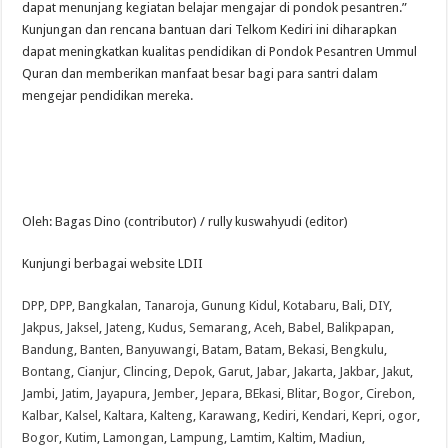
dapat menunjang kegiatan belajar mengajar di pondok pesantren.”
Kunjungan dan rencana bantuan dari Telkom Kediri ini diharapkan
dapat meningkatkan kualitas pendidikan di Pondok Pesantren Ummul
Quran dan memberikan manfaat besar bagi para santri dalam
mengejar pendidikan mereka.
Oleh: Bagas Dino (contributor) / rully kuswahyudi (editor)
Kunjungi berbagai website LDII
DPP
,
DPP
,
Bangkalan
,
Tanaroja
,
Gunung Kidul
,
Kotabaru
,
Bali
,
DIY
,
Jakpus
,
Jaksel
,
Jateng
,
Kudus
,
Semarang
,
Aceh
,
Babel
,
Balikpapan
,
Bandung
,
Banten
,
Banyuwangi
,
Batam
,
Batam
,
Bekasi
,
Bengkulu
,
Bontang
,
Cianjur
,
Clincing
,
Depok
,
Garut
,
Jabar
,
Jakarta
,
Jakbar
,
Jakut
,
Jambi
,
Jatim
,
Jayapura
,
Jember
,
Jepara
,
BEkasi
,
Blitar
,
Bogor
,
Cirebon
,
Kalbar
,
Kalsel
,
Kaltara
,
Kalteng
,
Karawang
,
Kediri
,
Kendari
,
Kepri
,
ogor
,
Bogor
,
Kutim
,
Lamongan
,
Lampung
,
Lamtim
,
Kaltim
,
Madiun
,