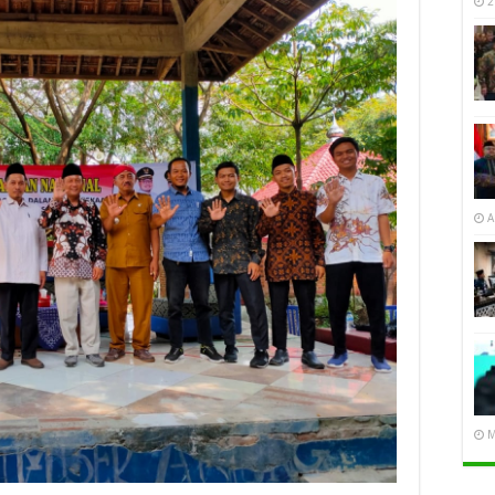
2
A
M