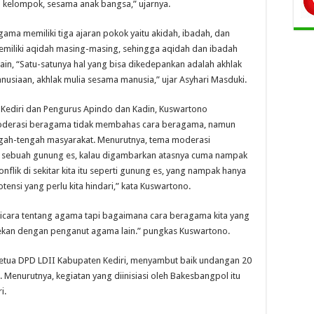
a kelompok, sesama anak bangsa,” ujarnya.
gama memiliki tiga ajaran pokok yaitu akidah, ibadah, dan
memiliki aqidah masing-masing, sehingga aqidah dan ibadah
ain, “Satu-satunya hal yang bisa dikedepankan adalah akhlak
usiaan, akhlak mulia sesama manusia,” ujar Asyhari Masduki.
, Kediri dan Pengurus Apindo dan Kadin, Kuswartono
moderasi beragama tidak membahas cara beragama, namun
ah-tengah masyarakat. Menurutnya, tema moderasi
n sebuah gunung es, kalau digambarkan atasnya cuma nampak
onflik di sekitar kita itu seperti gunung es, yang nampak hanya
otensi yang perlu kita hindari,” kata Kuswartono.
bicara tentang agama tapi bagaimana cara beragama kita yang
ekan dengan penganut agama lain.” pungkas Kuswartono.
Ketua DPD LDII Kabupaten Kediri, menyambut baik undangan 20
. Menurutnya, kegiatan yang diinisiasi oleh Bakesbangpol itu
i.