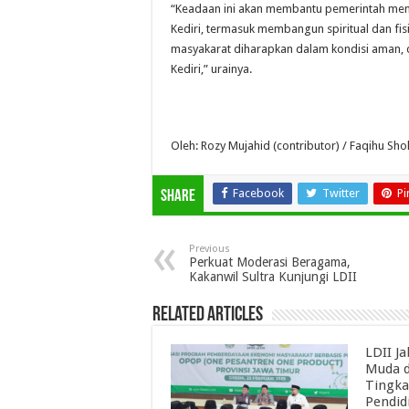
“Keadaan ini akan membantu pemerintah mem
Kediri, termasuk membangun spiritual dan fi
masyakarat diharapkan dalam kondisi aman,
Kediri,” urainya.
Oleh: Rozy Mujahid (contributor) / Faqihu Shol
Facebook
Twitter
Pi
Share
Previous
Perkuat Moderasi Beragama,
Kakanwil Sultra Kunjungi LDII
Related Articles
LDII J
Muda d
Tingka
Pendid