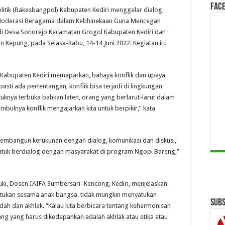
Face
olitik (Bakesbangpol) Kabupaten Kediri menggelar dialog
 Moderasi Beragama dalam Kebhinekaan Guna Mencegah
 di Desa Sonorejo Kecamatan Grogol Kabupaten Kediri dan
 Kepung, pada Selasa-Rabu, 14-14 Juni 2022. Kegiatan itu
.
Kabupaten Kediri memaparkan, bahaya konflik dan upaya
ti ada pertentangan, konflik bisa terjadi di lingkungan
tuknya terbuka bahkan laten, orang yang berlarut-larut dalam
 timbulnya konflik mengajarkan kita untuk berpikir,” kata
membangun kerukunan dengan dialog, komunikasi dan diskusi,
untuk berdialog dengan masyarakat di program Ngopi Bareng,”
i, Dosen IAIFA Sumbersari–Kencong, Kediri, menjelaskan
atukan sesama anak bangsa, tidak mungkin menyatukan
Subs
ah dan akhlak. “Kalau kita berbicara tentang keharmonisan
 yang harus dikedepankan adalah akhlak atau etika atau