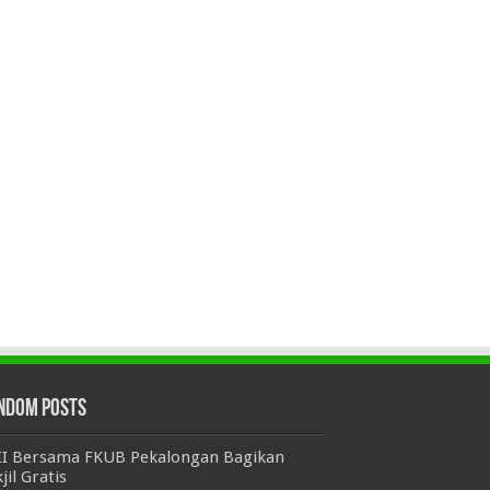
ndom Posts
II Bersama FKUB Pekalongan Bagikan
jil Gratis