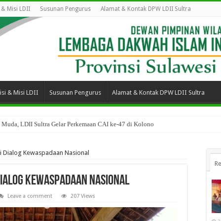
i & Misi LDII
Susunan Pengurus
Alamat & Kontak DPW LDII Sultra
isi & Misi LDII
Susunan Pengurus
Alamat & Kontak DPW LDII Sultra
 Muda, LDII Sultra Gelar Perkemaan CAI ke-47 di Kolono
ri Dialog Kewaspadaan Nasional
Re
i Dialog Kewaspadaan Nasional
Leave a comment
207 Views