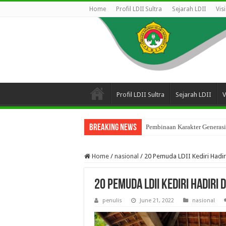
Home
Profil LDII Sultra
Sejarah LDII
Vis
Profil LDII Sultra
Sejarah LDII
V
Breaking News
Pembinaan Karakter Generasi
Home
/
nasional
/
20 Pemuda LDII Kediri Hadi
20 Pemuda LDII Kediri Hadir
penulis
June 21, 2022
nasional