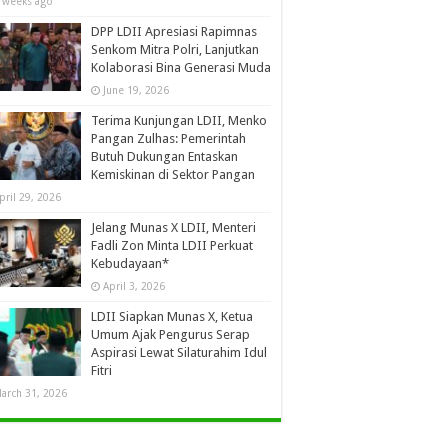
 weeks ago
DPP LDII Apresiasi Rapimnas
Senkom Mitra Polri, Lanjutkan
Kolaborasi Bina Generasi Muda
June 19, 2026
Terima Kunjungan LDII, Menko
Pangan Zulhas: Pemerintah
Butuh Dukungan Entaskan
Kemiskinan di Sektor Pangan
pril 29, 2026
Jelang Munas X LDII, Menteri
Fadli Zon Minta LDII Perkuat
Kebudayaan*
April 3, 2026
LDII Siapkan Munas X, Ketua
Umum Ajak Pengurus Serap
Aspirasi Lewat Silaturahim Idul
Fitri
arch 31, 2026