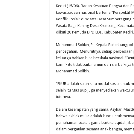
Kediri (15/06). Badan Kesatuan Bangsa dan P
kewaspadaan nasional bertema “Perspektif
Konflik Sosial” di Wisata Desa Sumberagung
Wisata Ragil Kuning Desa Krenceng, Kecamatan
diikuti 20 Pemuda DPD LDII Kabupaten Kediri
Mohammad Solikin, Plt Kepala Bakesbangpol 
pencegahan. Menurutnya, setiap perbedaan pas
keluarga bahkan bisa berskala nasional. “Ben
konflik itu tidak baik, namun dari sisi baiknya
Mohammad Solikin.
“FKUB adalah salah satu modal sosial untuk 
selain itu Mas Bup juga menyediakan waktu 
tuturnya.
Dalam kesempatan yang sama, Asyhari Masduk
bahwa akhlak mulia adalah kunci untuk meny
pemahaman suatu agama baik itu aqidah, ibad
dalam pergaulan sesama anak bangsa, memang