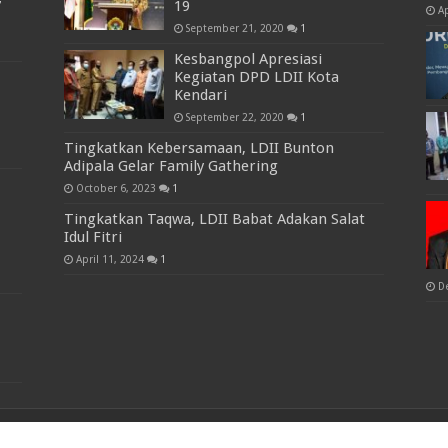
7
19
Ap
September 21, 2020
1
Kesbangpol Apresiasi
Kegiatan DPD LDII Kota
Kendari
September 22, 2020
1
Tingkatkan Kebersamaan, LDII Bunton
Adipala Gelar Family Gathering
October 6, 2023
1
Tingkatkan Taqwa, LDII Babat Adakan Salat
Idul Fitri
April 11, 2024
1
D