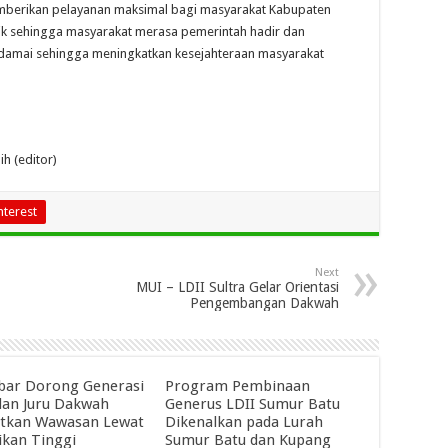
berikan pelayanan maksimal bagi masyarakat Kabupaten
sik sehingga masyarakat merasa pemerintah hadir dan
 damai sehingga meningkatkan kesejahteraan masyarakat
ih (editor)
nterest
Next
MUI – LDII Sultra Gelar Orientasi
Pengembangan Dakwah
abar Dorong Generasi
Program Pembinaan
an Juru Dakwah
Generus LDII Sumur Batu
tkan Wawasan Lewat
Dikenalkan pada Lurah
ikan Tinggi
Sumur Batu dan Kupang