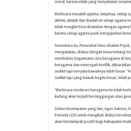
moral, karena inilah yang menyatukan sesam
Berbicara masalah agama, lanjutnya, setiap a
akhlak, akidah dan ibadah ini setiap agama 
tidak mungkin bisa disatukan dengan agama l
karena setiap agama pasti mengajarkan keman
Sementara itu, Penasehat Situs nDalem Pojok
mengatakan, diskusi dengan tema tentang 
membahas bagaimana cara beragama di teng
beragama dan mencegah konflik, diibaratka
sedikit tapi ternyata bawahnya lebih besar. “K
sedikit tapi yang bawah begitu besar, inilah p
“Berbicara moderasi beragama itu tidak ber
kadang akan terjadi bersinggungan atau ges
Dalam kesempatan yang lain, Agus Sukisno, 
Pemuda LDII untuk mengikuti diskusi tersebut
akan berdampak positif bagi Kabupaten Kedir