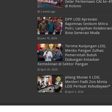
Gelar Perkemaan CAI ke-4
di Kolono
2 weeks ago
DPP LDII Apresiasi
Rapimnas Senkom Mitra
Polri, Lanjutkan Kolaborasi
Bina Generasi Muda
June 19, 2026
Terima Kunjungan LDII,
Menko Pangan Zulhas:
Pemerintah Butuh
Dukungan Entaskan
Kemiskinan di Sektor Pangan
April 29, 2026
Jelang Munas X LDII,
Menteri Fadli Zon Minta
LDII Perkuat Kebudayaan*
April 3, 2026
© Copyright 2026, All Rights Reserved