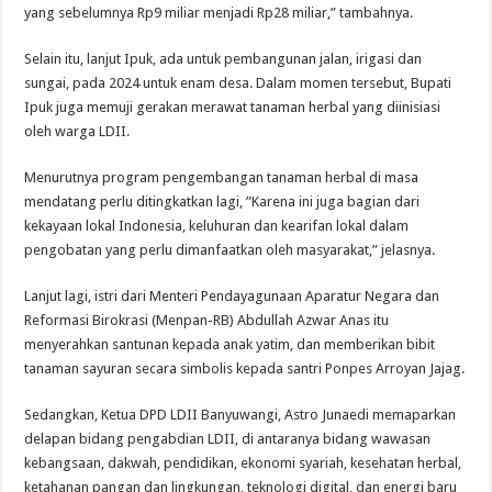
yang sebelumnya Rp9 miliar menjadi Rp28 miliar,” tambahnya.
Selain itu, lanjut Ipuk, ada untuk pembangunan jalan, irigasi dan
sungai, pada 2024 untuk enam desa. Dalam momen tersebut, Bupati
Ipuk juga memuji gerakan merawat tanaman herbal yang diinisiasi
oleh warga LDII.
Menurutnya program pengembangan tanaman herbal di masa
mendatang perlu ditingkatkan lagi, ”Karena ini juga bagian dari
kekayaan lokal Indonesia, keluhuran dan kearifan lokal dalam
pengobatan yang perlu dimanfaatkan oleh masyarakat,” jelasnya.
Lanjut lagi, istri dari Menteri Pendayagunaan Aparatur Negara dan
Reformasi Birokrasi (Menpan-RB) Abdullah Azwar Anas itu
menyerahkan santunan kepada anak yatim, dan memberikan bibit
tanaman sayuran secara simbolis kepada santri Ponpes Arroyan Jajag.
Sedangkan, Ketua DPD LDII Banyuwangi, Astro Junaedi memaparkan
delapan bidang pengabdian LDII, di antaranya bidang wawasan
kebangsaan, dakwah, pendidikan, ekonomi syariah, kesehatan herbal,
ketahanan pangan dan lingkungan, teknologi digital, dan energi baru