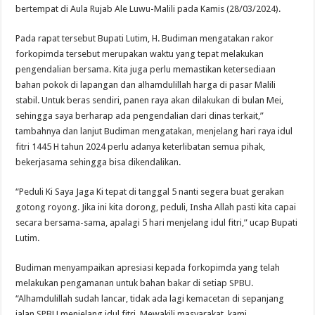
bertempat di Aula Rujab Ale Luwu-Malili pada Kamis (28/03/2024).
Pada rapat tersebut Bupati Lutim, H. Budiman mengatakan rakor
forkopimda tersebut merupakan waktu yang tepat melakukan
pengendalian bersama. Kita juga perlu memastikan ketersediaan
bahan pokok di lapangan dan alhamdulillah harga di pasar Malili
stabil. Untuk beras sendiri, panen raya akan dilakukan di bulan Mei,
sehingga saya berharap ada pengendalian dari dinas terkait,”
tambahnya dan lanjut Budiman mengatakan, menjelang hari raya idul
fitri 1445 H tahun 2024 perlu adanya keterlibatan semua pihak,
bekerjasama sehingga bisa dikendalikan.
“Peduli Ki Saya Jaga Ki tepat di tanggal 5 nanti segera buat gerakan
gotong royong. Jika ini kita dorong, peduli, Insha Allah pasti kita capai
secara bersama-sama, apalagi 5 hari menjelang idul fitri,” ucap Bupati
Lutim.
Budiman menyampaikan apresiasi kepada forkopimda yang telah
melakukan pengamanan untuk bahan bakar di setiap SPBU.
“Alhamdulillah sudah lancar, tidak ada lagi kemacetan di sepanjang
jalan SPBU menjelang idul fitri. Mewakili masyarakat, kami