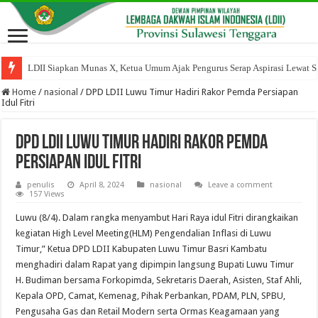
LDII Siapkan Munas X, Ketua Umum Ajak Pengurus Serap Aspirasi Lewat Sil
Berbagi Keberkahan Bulan Ramadan, PC LDII Kec. Kambu Berbagi Takjil
Home
/
nasional
/
DPD LDII Luwu Timur Hadiri Rakor Pemda Persiapan
Idul Fitri
DPD LDII Luwu Timur Hadiri Rakor Pemda
Persiapan Idul Fitri
penulis
April 8, 2024
nasional
Leave a comment
157 Views
Luwu (8/4). Dalam rangka menyambut Hari Raya idul Fitri dirangkaikan
kegiatan High Level Meeting(HLM) Pengendalian Inflasi di Luwu
Timur,” Ketua DPD LDII Kabupaten Luwu Timur Basri Kambatu
menghadiri dalam Rapat yang dipimpin langsung Bupati Luwu Timur
H. Budiman bersama Forkopimda, Sekretaris Daerah, Asisten, Staf Ahli,
Kepala OPD, Camat, Kemenag, Pihak Perbankan, PDAM, PLN, SPBU,
Pengusaha Gas dan Retail Modern serta Ormas Keagamaan yang