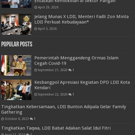
Entaskan Kemiskinan di Sektor Pangan
April 29, 2026
Jelang Munas X LDII, Menteri Fadli Zon Minta
LDII Perkuat Kebudayaan*
April 3, 2026
Popular Posts
Pemerintah Menggandeng Ormas Islam
Cegah Covid-19
September 21, 2020
1
Kesbangpol Apresiasi Kegiatan DPD LDII Kota
Kendari
September 22, 2020
1
Tingkatkan Kebersamaan, LDII Bunton Adipala Gelar Family
Gathering
October 6, 2023
1
Tingkatkan Taqwa, LDII Babat Adakan Salat Idul Fitri
April 11, 2024
1