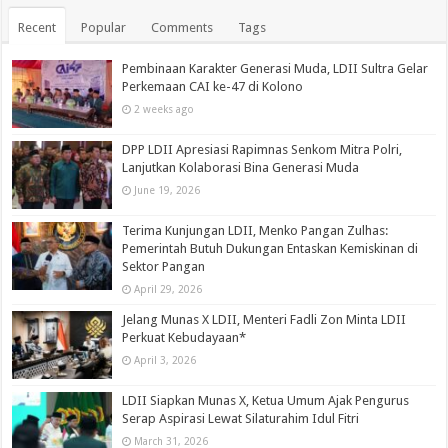
Recent
Popular
Comments
Tags
Pembinaan Karakter Generasi Muda, LDII Sultra Gelar
Perkemaan CAI ke-47 di Kolono
2 weeks ago
DPP LDII Apresiasi Rapimnas Senkom Mitra Polri,
Lanjutkan Kolaborasi Bina Generasi Muda
June 19, 2026
Terima Kunjungan LDII, Menko Pangan Zulhas:
Pemerintah Butuh Dukungan Entaskan Kemiskinan di
Sektor Pangan
April 29, 2026
Jelang Munas X LDII, Menteri Fadli Zon Minta LDII
Perkuat Kebudayaan*
April 3, 2026
LDII Siapkan Munas X, Ketua Umum Ajak Pengurus
Serap Aspirasi Lewat Silaturahim Idul Fitri
March 31, 2026