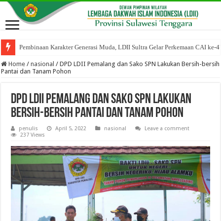
Pembinaan Karakter Generasi Muda, LDII Sultra Gelar Perkemaan CAI ke-4
Home
/
nasional
/
DPD LDII Pemalang dan Sako SPN Lakukan Bersih-bersih
Pantai dan Tanam Pohon
DPD LDII Pemalang dan Sako SPN Lakukan
Bersih-bersih Pantai dan Tanam Pohon
penulis
April 5, 2022
nasional
Leave a comment
237 Views