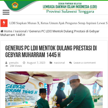
LDII Siapkan Munas X, Ketua Umum Ajak Pengurus Serap Aspirasi Lewat Sil
Home
/
nasional
/
Generus PC LDII Mentok Dulang Prestasi di Gebyar
Muharram 1445 H
Generus PC LDII Mentok Dulang Prestasi di
Gebyar Muharram 1445 H
penulis
August 7, 2023
nasional
Leave a comment
284 Views