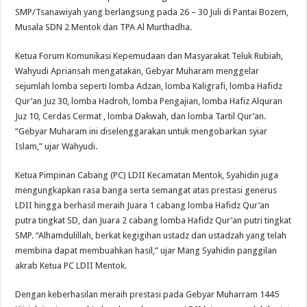
SMP/Tsanawiyah yang berlangsung pada 26 – 30 Juli di Pantai Bozem,
Musala SDN 2 Mentok dan TPA Al Murthadha.
Ketua Forum Komunikasi Kepemudaan dan Masyarakat Teluk Rubiah,
Wahyudi Apriansah mengatakan, Gebyar Muharam menggelar
sejumlah lomba seperti lomba Adzan, lomba Kaligrafi, lomba Hafidz
Qur’an Juz 30, lomba Hadroh, lomba Pengajian, lomba Hafiz Alquran
Juz 10, Cerdas Cermat , lomba Dakwah, dan lomba Tartil Qur’an.
“Gebyar Muharam ini diselenggarakan untuk mengobarkan syiar
Islam,” ujar Wahyudi.
Ketua Pimpinan Cabang (PC) LDII Kecamatan Mentok, Syahidin juga
mengungkapkan rasa banga serta semangat atas prestasi generus
LDII hingga berhasil meraih Juara 1 cabang lomba Hafidz Qur’an
putra tingkat SD, dan Juara 2 cabang lomba Hafidz Qur’an putri tingkat
SMP. “Alhamdulillah, berkat kegigihan ustadz dan ustadzah yang telah
membina dapat membuahkan hasil,” ujar Mang Syahidin panggilan
akrab Ketua PC LDII Mentok.
Dengan keberhasilan meraih prestasi pada Gebyar Muharram 1445