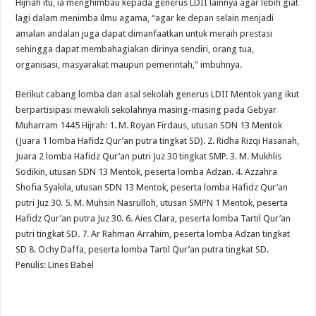
Hijriah itu, ia menghimbau kepada generus LDII lainnya agar lebih giat
lagi dalam menimba ilmu agama, “agar ke depan selain menjadi
amalan andalan juga dapat dimanfaatkan untuk meraih prestasi
sehingga dapat membahagiakan dirinya sendiri, orang tua,
organisasi, masyarakat maupun pemerintah,” imbuhnya.
Berikut cabang lomba dan asal sekolah generus LDII Mentok yang ikut
berpartisipasi mewakili sekolahnya masing-masing pada Gebyar
Muharram 1445 Hijrah: 1. M. Royan Firdaus, utusan SDN 13 Mentok
(Juara 1 lomba Hafidz Qur’an putra tingkat SD). 2. Ridha Rizqi Hasanah,
Juara 2 lomba Hafidz Qur’an putri Juz 30 tingkat SMP. 3. M. Mukhlis
Sodikin, utusan SDN 13 Mentok, peserta lomba Adzan. 4. Azzahra
Shofia Syakila, utusan SDN 13 Mentok, peserta lomba Hafidz Qur’an
putri Juz 30. 5. M. Muhsin Nasrulloh, utusan SMPN 1 Mentok, peserta
Hafidz Qur’an putra Juz 30. 6. Aies Clara, peserta lomba Tartil Qur’an
putri tingkat SD. 7. Ar Rahman Arrahim, peserta lomba Adzan tingkat
SD 8. Ochy Daffa, peserta lomba Tartil Qur’an putra tingkat SD.
Penulis: Lines Babel