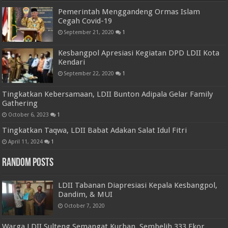
Pemerintah Menggandeng Ormas Islam
Cegah Covid-19
September 21, 2020
1
Kesbangpol Apresiasi Kegiatan DPD LDII Kota
Kendari
September 22, 2020
1
Tingkatkan Kebersamaan, LDII Bunton Adipala Gelar Family
Gathering
October 6, 2023
1
Tingkatkan Taqwa, LDII Babat Adakan Salat Idul Fitri
April 11, 2024
1
Random Posts
LDII Tabanan Diapresiasi Kepala Kesbangpol,
Dandim, & MUI
October 7, 2020
Warga LDII Sulteng Semangat Kurban, Sembelih 333 Ekor