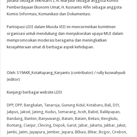
Junaidi sebagai Sekretaris I, H. Maryadi sebagai anggota Komisi
Pemberdayaan Ekonomi Umat, H. Kusnanto Alfin sebagai anggota
Komisi Informasi, Komunikasi dan Dokumentasi.
Partisipasi LDII dalam Musda VIII ini mencerminkan komitmen
organisasi untuk mendukung dan menyukseskan upaya MUI dalam
mempromosikan moderasi beragama dan meningkatkan
kesejahteraan umat di berbagai aspek kehidupan.
Oleh: S19AKR_KotaKupang_Karyanto (contributor) / rully kuswahyudi
(editor)
Kunjungi berbagai website LDII
DPP
,
DPP
,
Bangkalan
,
Tanaroja
,
Gunung Kidul
,
Kotabaru
,
Bali
,
DIY
,
Jakpus
,
Jaksel
,
Jateng
,
Kudus
,
Semarang
,
Aceh
,
Babel
,
Balikpapan
,
Bandung
,
Banten
,
Banyuwangi
,
Batam
,
Batam
,
Bekasi
,
Bengkulu
,
Bontang
,
Cianjur
,
Clincing
,
Depok
,
Garut
,
Jabar
,
Jakarta
,
Jakbar
,
Jakut
,
Jambi
,
Jatim
,
Jayapura
,
Jember
,
Jepara
,
BEkasi
,
Blitar
,
Bogor
,
Cirebon
,