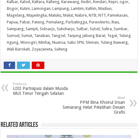
Kalbar
,
Kalsel
,
Kaltara
,
Kalteng
,
Karawang
,
Kediri
,
Kendari
,
Kepri
,
ogor
,
Bogor
,
Kutim
,
Lamongan
,
Lampung
,
Lamtim
,
Kaltim
,
Madiun
,
Magelang
,
Majaelngka
,
Maluku
,
Malut
,
Nabire
,
NTB
,
NTT
,
Pamekasan
,
Papua
,
Pabar
,
Pateng
,
Pemalang
,
Purbalingga
,
Purwokerto
,
Riau
,
Sampang
,
Sampit
,
Sidoarjo
,
Sukoharjo
,
Sulbar
,
Sulsel
,
Sultra
,
Sumbar
,
Sumsel
,
Sumut
,
Tanaban
,
Tangsel
,
Tanjung Jabung Barat
,
Tegal
,
Tulung
Agung
,
Wonogiri
,
Minhaj
,
Nuansa
,
Sako SPN
,
Sleman
,
Tulang Bawang
,
Wali Barokah
,
Zoyazaneta
,
Sulteng
Previous
LDII Partisipasi dalam Musda
MUI Timor Tengah Selatan
Next
PPM Bina Khoirul Insan
Semarang Helat Pelatihan Desain
Grafis
Related Articles