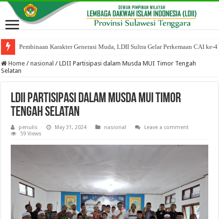
Pembinaan Karakter Generasi Muda, LDII Sultra Gelar Perkemaan CAI ke-4
Home
/
nasional
/
LDII Partisipasi dalam Musda MUI Timor Tengah
Selatan
LDII Partisipasi dalam Musda MUI Timor
Tengah Selatan
penulis
May 31, 2024
nasional
Leave a comment
59 Views