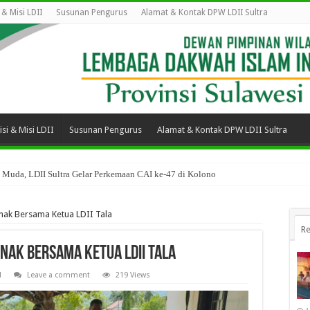
i & Misi LDII
Susunan Pengurus
Alamat & Kontak DPW LDII Sultra
isi & Misi LDII
Susunan Pengurus
Alamat & Kontak DPW LDII Sultra
 Muda, LDII Sultra Gelar Perkemaan CAI ke-47 di Kolono
nak Bersama Ketua LDII Tala
Re
nak Bersama Ketua LDII Tala
l
Leave a comment
219 Views