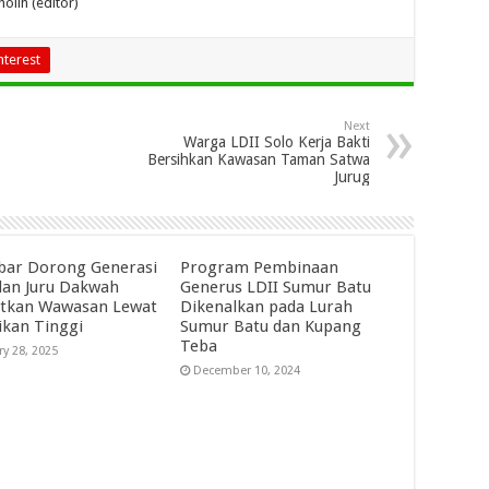
olih (editor)
nterest
Next
Warga LDII Solo Kerja Bakti
Bersihkan Kawasan Taman Satwa
Jurug
abar Dorong Generasi
Program Pembinaan
an Juru Dakwah
Generus LDII Sumur Batu
tkan Wawasan Lewat
Dikenalkan pada Lurah
ikan Tinggi
Sumur Batu dan Kupang
Teba
ry 28, 2025
December 10, 2024