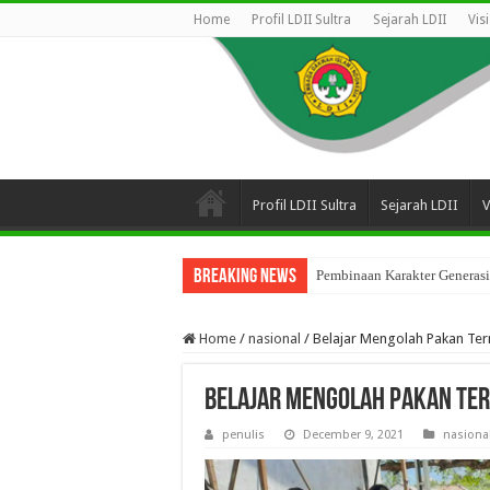
Home
Profil LDII Sultra
Sejarah LDII
Vis
Profil LDII Sultra
Sejarah LDII
V
Breaking News
Pembinaan Karakter Generasi
Home
/
nasional
/
Belajar Mengolah Pakan Ter
Belajar Mengolah Pakan Ter
penulis
December 9, 2021
nasiona