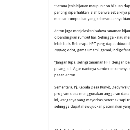
“Semua jenis hijauan maupun non hijauan dap
penting diperhatikan ialah bahwa sebaiknya 
mencari rumput liar yang keberadaannya kian su
Anton juga menjelaskan bahwa tanaman hijauan
dibandingkan rumput liar. Sehingga kalau me
lebih baik. Beberapa HPT yang dapat dibudi
napier,
odot, gama umami, gamal, indigofera, 
“Jangan lupa, selingi tanaman HPT dengan ber
pisang, dll. Agar nantinya sumber incomenya t
pesan Anton.
Sementara, Pj. Kepala Desa Kunyit, Dedy Wal
program desa menggunakan anggaran dana des
ini, warganya yang mayoritas peternak sapi 
sehingga dapat mewujudkan peternakan yang l