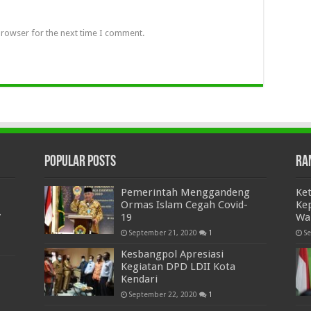
browser for the next time I comment.
Popular Posts
Ra
Pemerintah Menggandeng
Ke
Ormas Islam Cegah Covid-
Ke
7
19
Wa
September 21, 2020
1
S
Kesbangpol Apresiasi
Kegiatan DPD LDII Kota
Kendari
September 22, 2020
1