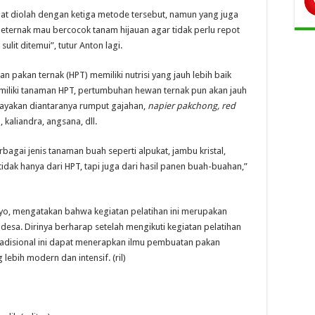
at diolah dengan ketiga metode tersebut, namun yang juga
peternak mau bercocok tanam hijauan agar tidak perlu repot
lit ditemui”, tutur Anton lagi.
 pakan ternak (HPT) memiliki nutrisi yang jauh lebih baik
miliki tanaman HPT, pertumbuhan hewan ternak pun akan jauh
dayakan diantaranya rumput gajahan,
napier pakchong, red
kaliandra, angsana, dll.
bagai jenis tanaman buah seperti alpukat, jambu kristal,
idak hanya dari HPT, tapi juga dari hasil panen buah-buahan,”
uyo, mengatakan bahwa kegiatan pelatihan ini merupakan
a. Dirinya berharap setelah mengikuti kegiatan pelatihan
tradisional ini dapat menerapkan ilmu pembuatan pakan
ebih modern dan intensif. (ril)