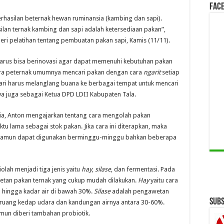
Face
rhasilan beternak hewan ruminansia (kambing dan sapi).
ilan ternak kambing dan sapi adalah ketersediaan pakan”,
mberi pelatihan tentang pembuatan pakan sapi, Kamis (11/11).
harus bisa berinovasi agar dapat memenuhi kebutuhan pakan
para peternak umumnya mencari pakan dengan cara
ngarit
setiap
 hari harus melanglang buana ke berbagai tempat untuk mencari
a juga sebagai Ketua DPD LDII Kabupaten Tala.
ia, Anton mengajarkan tentang cara mengolah pakan
u lama sebagai stok pakan. Jika cara ini diterapkan, maka
, namun dapat digunakan berminggu-minggu bahkan beberapa
lah menjadi tiga jenis yaitu
hay
,
silase
, dan fermentasi. Pada
etan pakan ternak yang cukup mudah dilakukan.
Hay
yaitu cara
hingga kadar air di bawah 30%.
Silase
adalah pengawetan
Subs
uang kedap udara dan kandungan airnya antara 30-60%.
mun diberi tambahan probiotik.