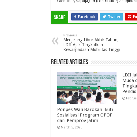
Oleh: Rully Sapujagad (contributor) / Faqihu Sh
Facebook
Twitter
Pi
Share
Previous
Menjelang Libur Akhir Tahun,
LDII Ajak Tingkatkan
Kewaspadaan Mobilitas Tinggi
Related Articles
LDII J
Muda d
Tingka
Pendid
Februa
Ponpes Wali Barokah Ikuti
Sosialisasi Program OPOP
dari Pemprov Jatim
March 5, 2025