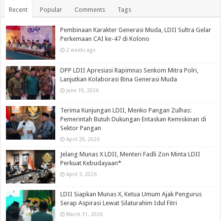
Recent
Popular
Comments
Tags
Pembinaan Karakter Generasi Muda, LDII Sultra Gelar
Perkemaan CAI ke-47 di Kolono
2 weeks ago
DPP LDII Apresiasi Rapimnas Senkom Mitra Polri,
Lanjutkan Kolaborasi Bina Generasi Muda
June 19, 2026
Terima Kunjungan LDII, Menko Pangan Zulhas:
Pemerintah Butuh Dukungan Entaskan Kemiskinan di
Sektor Pangan
April 29, 2026
Jelang Munas X LDII, Menteri Fadli Zon Minta LDII
Perkuat Kebudayaan*
April 3, 2026
LDII Siapkan Munas X, Ketua Umum Ajak Pengurus
Serap Aspirasi Lewat Silaturahim Idul Fitri
March 31, 2026