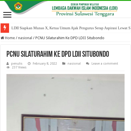
LDII Siapkan Munas X, Ketua Umum Ajak Pengurus Serap Aspirasi Lewat Sil
Berbagi Keberkahan Bulan Ramadan, PC LDII Kec. Kambu Berbagi Takjil
Home
/
nasional
/
PCNU Silaturahim Ke DPD LDII Situbondo
PCNU Silaturahim Ke DPD LDII Situbondo
penulis
February 8, 2022
nasional
Leave a comment
237 Views